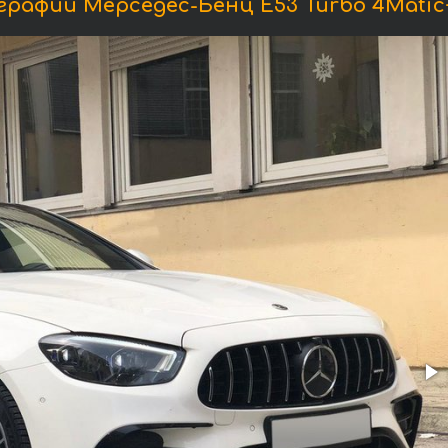
рафии Мерседес-Бенц E53 Turbo 4Matic