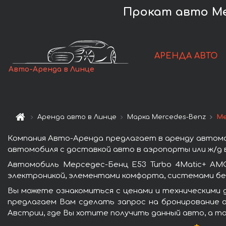
Прокат авто Mer
АРЕНДА АВТО
Авто-Аренда в Линце
Аренда авто в Линце
Марка Mercedes-Benz
Ме
Компания Авто-Аренда предлагает в аренду автомоб
автомобиля с доставкой авто в аэропорты или ж/д в
Автомобиль Мерседес-Бенц E53 Turbo 4Matic+ AM
электроникой, элементами комфорта, системами бе
Вы можете ознакомиться с ценами и техническими д
предлагаем Вам сделать запрос на бронирование а
Австрии, где Вы хотите получить данный авто, а т