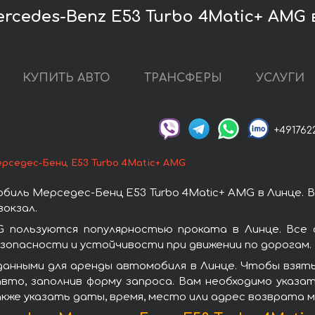
cedes-Benz E53 Turbo 4Matic+ AMG 
КУПИТЬ АВТО
ТРАНСФЕРЫ
УСЛУГИ
+491762
рседес-Бенц E53 Turbo 4Matic+ AMG
иль Мерседес-Бенц E53 Turbo 4Matic+ AMG в Линце. 
окзал.
G пользуются популярностью проката в Линце. Все
зопасности и устойчивости при движении по дорогам.
анными для аренды автомобиля в Линце. Чтобы взять
вто, заполнив форму запроса. Вам необходимо указат
акже указать даты, время, место или адрес возврата 