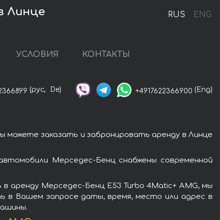
в Линце
RUS
ENG
УСЛОВИЯ
КОНТАКТЫ
(рус,
De)
(Eng)
2366899
+4917622366900
Вы можете заказать и забронировать аренду в Линце
 автомобили Мерседес-Бенц снабжены современной
 в аренду Мерседес-Бенц E53 Turbo 4Matic+ AMG, мы
ь в Вашем запросе даты, время, место или адрес в
машины.