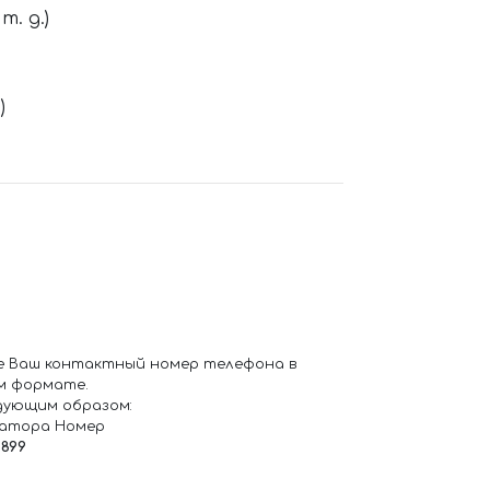
. д.)
)
е Ваш контактный номер телефона в
м формате.
дующим образом:
ратора Номер
6899