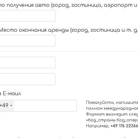
о получения авто (город, гостиница, аэропорт и т
Место окончания аренды (город, гостиница и т. д.
 Е-маил
Пожалуйста, напишит
+49
полном международно
Формат выглядит сле
+Код_страны Код_опе
Например,
+49 176 2236