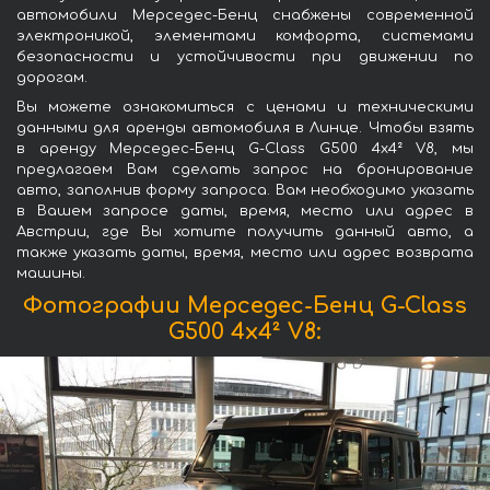
автомобили Мерседес-Бенц снабжены современной
электроникой, элементами комфорта, системами
безопасности и устойчивости при движении по
дорогам.
Вы можете ознакомиться с ценами и техническими
данными для аренды автомобиля в Линце. Чтобы взять
в аренду Мерседес-Бенц G-Class G500 4x4² V8, мы
предлагаем Вам сделать запрос на бронирование
авто, заполнив форму запроса. Вам необходимо указать
в Вашем запросе даты, время, место или адрес в
Австрии, где Вы хотите получить данный авто, а
также указать даты, время, место или адрес возврата
машины.
Фотографии Мерседес-Бенц G-Class
G500 4x4² V8: