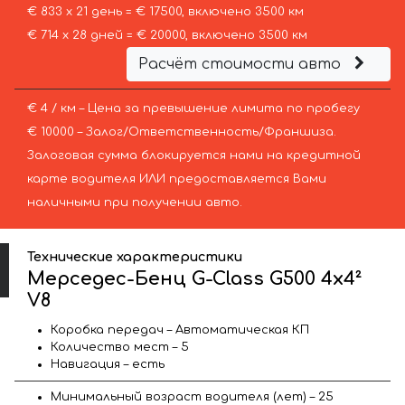
€ 833 х 21 день = € 17500, включено 3500 км
€ 714 х 28 дней = € 20000, включено 3500 км
Расчёт стоимости авто
€ 4 / км – Цена за превышение лимита по пробегу
€ 10000 – Залог/Ответственность/Франшиза.
Залоговая сумма блокируется нами на кредитной
карте водителя ИЛИ предоставляется Вами
наличными при получении авто.
Технические характеристики
Мерседес-Бенц G-Class G500 4x4²
V8
Коробка передач – Автоматическая КП
Количество мест – 5
Навигация – есть
Минимальный возраст водителя (лет) – 25