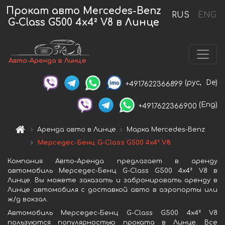
Прокат авто Mercedes-Benz
RUS
ENG
G-Class G500 4x4² V8 в Линце
Авто-Аренда в Линце
(рус,
De)
+4917622366899
(Eng)
+4917622366900
Аренда авто в Линце
Марка Mercedes-Benz
Мерседес-Бенц G-Class G500 4x4² V8
Компания Авто-Аренда предлагает в аренду
автомобиль Мерседес-Бенц G-Class G500 4x4² V8 в
Линце. Вы можете заказать и забронировать аренду в
Линце автомобиля с доставкой авто в аэропорты или
ж/д вокзал.
Автомобиль Мерседес-Бенц G-Class G500 4x4² V8
пользуются популярностью проката в Линце. Все