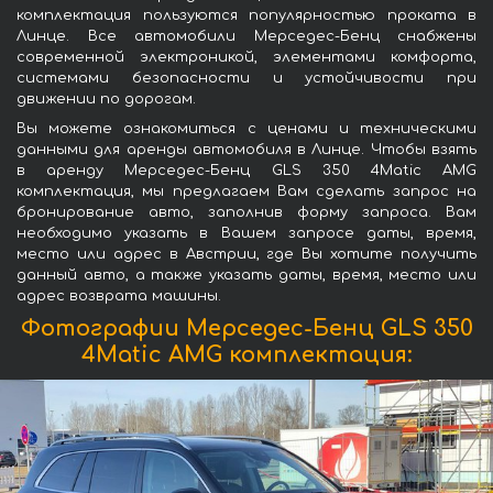
комплектация пользуются популярностью проката в
Линце. Все автомобили Мерседес-Бенц снабжены
современной электроникой, элементами комфорта,
системами безопасности и устойчивости при
движении по дорогам.
Вы можете ознакомиться с ценами и техническими
данными для аренды автомобиля в Линце. Чтобы взять
в аренду Мерседес-Бенц GLS 350 4Matic AMG
комплектация, мы предлагаем Вам сделать запрос на
бронирование авто, заполнив форму запроса. Вам
необходимо указать в Вашем запросе даты, время,
место или адрес в Австрии, где Вы хотите получить
данный авто, а также указать даты, время, место или
адрес возврата машины.
Фотографии Мерседес-Бенц GLS 350
4Matic AMG комплектация: