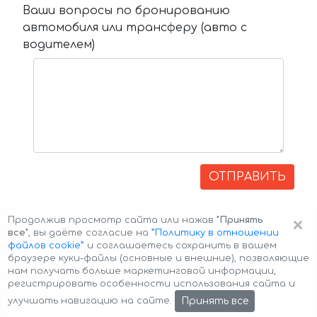
Ваши вопросы по бронированию
автомобиля или трансферу (авто с
водителем)
ОТПРАВИТЬ
×
Продолжив просмотр сайта или нажав
"Принять
все"
, вы даёте согласие на
”Политику в отношении
файлов cookie”
и соглашаетесь сохранить в вашем
браузере куки-файлы (основные и внешние), позволяющие
нам получать больше маркетинговой информации,
регистрировать особенности использования сайта и
Авторские права © 2026 Авто-Аренда
Cookie Policy
Принять все
улучшать навигацию на сайте.