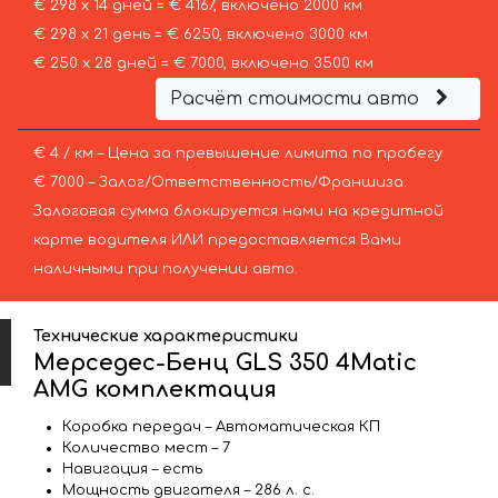
€ 298 х 14 дней = € 4167, включено 2000 км
€ 298 х 21 день = € 6250, включено 3000 км
€ 250 х 28 дней = € 7000, включено 3500 км
Расчёт стоимости авто
€ 4 / км – Цена за превышение лимита по пробегу
€ 7000 – Залог/Ответственность/Франшиза.
Залоговая сумма блокируется нами на кредитной
карте водителя ИЛИ предоставляется Вами
наличными при получении авто.
Технические характеристики
Мерседес-Бенц GLS 350 4Matic
AMG комплектация
Коробка передач – Автоматическая КП
Количество мест – 7
Навигация – есть
Мощность двигателя – 286 л. с.