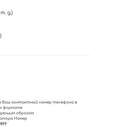
. д.)
)
е Ваш контактный номер телефона в
м формате.
дующим образом:
ратора Номер
6899