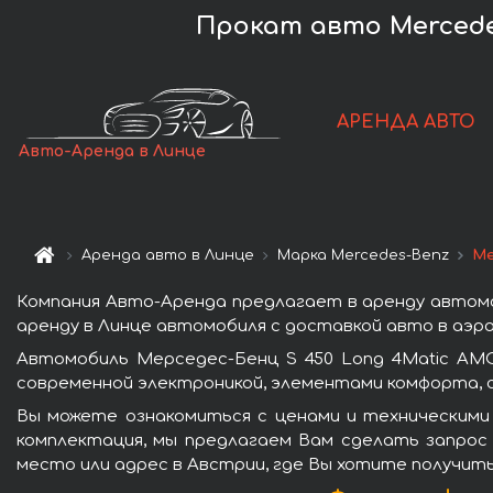
Прокат авто Mercedes
АРЕНДА АВТО
Авто-Аренда в Линце
Аренда авто в Линце
Марка Mercedes-Benz
Ме
Компания Авто-Аренда предлагает в аренду автомо
аренду в Линце автомобиля с доставкой авто в аэро
Автомобиль Мерседес-Бенц S 450 Long 4Matic AM
современной электроникой, элементами комфорта, 
Вы можете ознакомиться с ценами и техническими
комплектация, мы предлагаем Вам сделать запрос 
место или адрес в Австрии, где Вы хотите получить