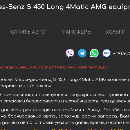
-Benz S 450 Long 4Matic AMG equip
КУПИТЬ АВТО
ТРАНСФЕРЫ
УСЛУГИ
+491762
рседес-Бенц S 450 Long 4Matic AMG комплектация
биль Мерседес-Бенц S 450 Long 4Matic AMG комплект
порты или ж/д вокзал.
G комплектация пользуются популярностью проката 
системами безопасности и устойчивости при движении
 данными для аренды автомобиля в Линце. Чтобы взя
на бронирование авто, заполнив форму запроса. Вам
 данный авто, а также указать даты, время, место ил