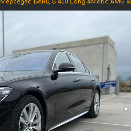
ерседес-Бенц S 450 Long 4Matic AMG 