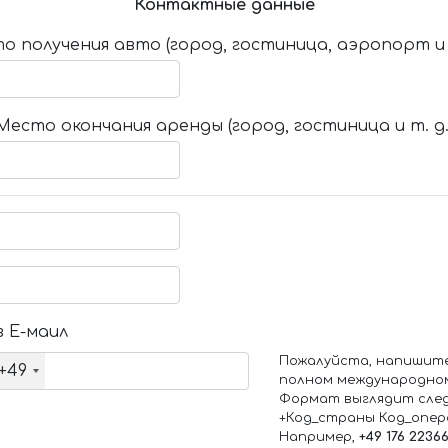
Контактные данные
о получения авто (город, гостиница, аэропорт и т
Место окончания аренды (город, гостиница и т. д.
 Е-маил
Пожалуйста, напишит
+49
полном международно
Формат выглядит сле
+Код_страны Код_опе
Например,
+49 176 2236