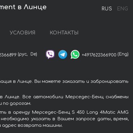
ment в Линце
RUS
ENG
УСЛОВИЯ
КОНТАКТЫ
(рус,
De)
(Eng)
2366899
+4917622366900
ация в Линце. Вы можете заказать и забронировать
в Линце. Все автомобили Мерседес-Бенц снабжены
 по дорогам.
ть в аренду Мерседес-Бенц S 450 Long 4Matic AMG
 необходимо указать в Вашем запросе даты, время,
и адрес возврата машины.