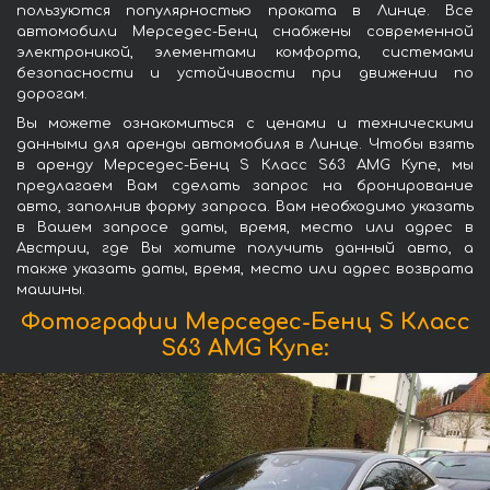
пользуются популярностью проката в Линце. Все
автомобили Мерседес-Бенц снабжены современной
электроникой, элементами комфорта, системами
безопасности и устойчивости при движении по
дорогам.
Вы можете ознакомиться с ценами и техническими
данными для аренды автомобиля в Линце. Чтобы взять
в аренду Мерседес-Бенц S Класс S63 AMG Купе, мы
предлагаем Вам сделать запрос на бронирование
авто, заполнив форму запроса. Вам необходимо указать
в Вашем запросе даты, время, место или адрес в
Австрии, где Вы хотите получить данный авто, а
также указать даты, время, место или адрес возврата
машины.
Фотографии Мерседес-Бенц S Класс
S63 AMG Купе: