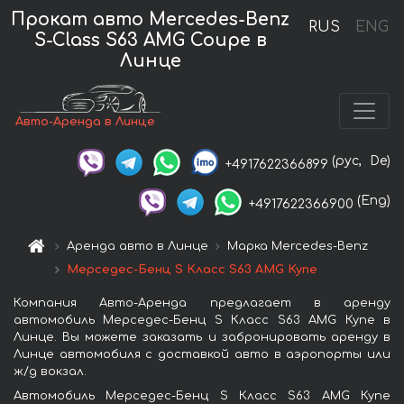
Прокат авто Mercedes-Benz
RUS
ENG
S-Class S63 AMG Coupe в
Линце
Авто-Аренда в Линце
(рус,
De)
+4917622366899
(Eng)
+4917622366900
Аренда авто в Линце
Марка Mercedes-Benz
Мерседес-Бенц S Класс S63 AMG Купе
Компания Авто-Аренда предлагает в аренду
автомобиль Мерседес-Бенц S Класс S63 AMG Купе в
Линце. Вы можете заказать и забронировать аренду в
Линце автомобиля с доставкой авто в аэропорты или
ж/д вокзал.
Автомобиль Мерседес-Бенц S Класс S63 AMG Купе