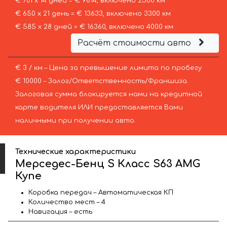
€ 701 х 14 дней = € 9814, включено 2500 км
€ 650 х 21 день = € 13633, включено 3300 км
€ 585 х 28 дней = € 16360, включено 4000 км
Расчёт стоимости авто
€ 3 / км – Цена за превышение лимита по пробегу
€ 10000 – Залог/Ответственность/Франшиза.
Залоговая сумма блокируется нами на кредитной
карте водителя ИЛИ предоставляется Вами
наличными при получении авто.
Технические характеристики
Мерседес-Бенц S Класс S63 AMG
Купе
Коробка передач – Автоматическая КП
Количество мест – 4
Навигация – есть