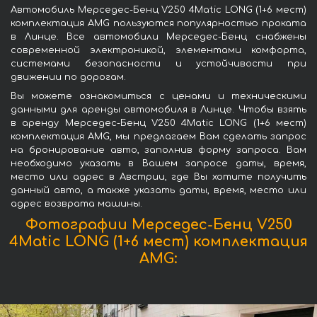
Автомобиль Мерседес-Бенц V250 4Matic LONG (1+6 мест)
комплектация AMG пользуются популярностью проката
в Линце. Все автомобили Мерседес-Бенц снабжены
современной электроникой, элементами комфорта,
системами безопасности и устойчивости при
движении по дорогам.
Вы можете ознакомиться с ценами и техническими
данными для аренды автомобиля в Линце. Чтобы взять
в аренду Мерседес-Бенц V250 4Matic LONG (1+6 мест)
комплектация AMG, мы предлагаем Вам сделать запрос
на бронирование авто, заполнив форму запроса. Вам
необходимо указать в Вашем запросе даты, время,
место или адрес в Австрии, где Вы хотите получить
данный авто, а также указать даты, время, место или
адрес возврата машины.
Фотографии Мерседес-Бенц V250
4Matic LONG (1+6 мест) комплектация
AMG: