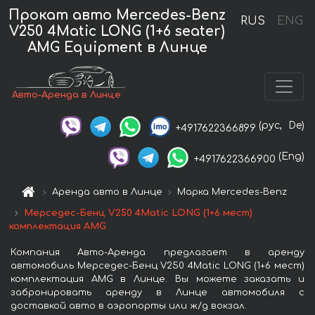
Прокат авто Mercedes-Benz
RUS
ENG
V250 4Matic LONG (1+6 seater)
AMG Equipment в Линце
Авто-Аренда в Линце
(рус,
De)
+4917622366899
(Eng)
+4917622366900
Аренда авто в Линце
Марка Mercedes-Benz
Мерседес-Бенц V250 4Matic LONG (1+6 мест)
комплектация AMG
Компания Авто-Аренда предлагает в аренду
автомобиль Мерседес-Бенц V250 4Matic LONG (1+6 мест)
комплектация AMG в Линце. Вы можете заказать и
забронировать аренду в Линце автомобиля с
доставкой авто в аэропорты или ж/д вокзал.