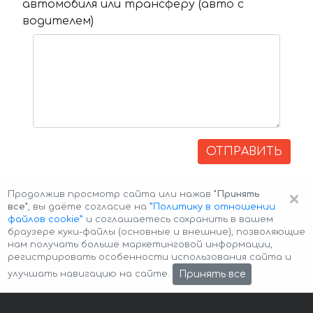
автомобиля или трансферу (авто с
водителем)
ОТПРАВИТЬ
×
Продолжив просмотр сайта или нажав
"Принять
все"
, вы даёте согласие на
”Политику в отношении
файлов cookie”
и соглашаетесь сохранить в вашем
браузере куки-файлы (основные и внешние), позволяющие
нам получать больше маркетинговой информации,
регистрировать особенности использования сайта и
Авторские права © 2026 Авто-Аренда
Cookie Policy
Принять все
улучшать навигацию на сайте.