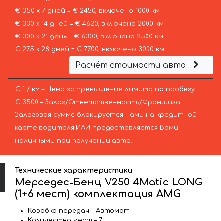
€ 350 х 7 дней = € 2450, включено 1000 км
€ 330 х 14 дней = € 4620, включено 2000 км
€ 300 х 21 день = € 6300, включено 2500 км
€ 275 х 28 дней = € 7700, включено 3000 км
Расчёт стоимости авто
€ 1 / км – Цена за превышение лимита по пробегу
€ 3500 – Залог/Ответственность/Франшиза.
Залоговая сумма блокируется нами на кредитной
карте водителя ИЛИ предоставляется Вами
наличными при получении авто.
Технические характеристики
Мерседес-Бенц V250 4Matic LONG
(1+6 мест) комплектация AMG
Коробка передач – Автомат
Количество мест – 7