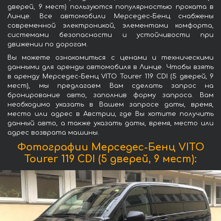
дверей, 9 мест) пользуются популярностью проката в
Линце. Все автомобили Мерседес-Бенц снабжены
современной электроникой, элементами комфорта,
системами безопасности и устойчивости при
движении по дорогам.
Вы можете ознакомиться с ценами и техническими
данными для аренды автомобиля в Линце. Чтобы взять
в аренду Мерседес-Бенц VITO Tourer 119 CDI (5 дверей, 9
мест), мы предлагаем Вам сделать запрос на
бронирование авто, заполнив форму запроса. Вам
необходимо указать в Вашем запросе даты, время,
место или адрес в Австрии, где Вы хотите получить
данный авто, а также указать даты, время, место или
адрес возврата машины.
Фотографии Мерседес-Бенц VITO
Tourer 119 CDI (5 дверей, 9 мест):