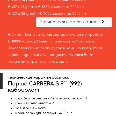
€ 442 х 14 дней = € 6183, включено 2000 км
€ 417 х 21 день = € 8750, включено 3000 км
€ 321 х 28 дней = € 9000, включено 3000 км
Расчёт стоимости авто
€ 3 / км – Цена за превышение лимита по пробегу
€ 10000 – Залог/Ответственность/Франшиза.
Залоговая сумма блокируется нами на кредитной
карте водителя ИЛИ предоставляется Вами
наличными при получении авто.
Технические характеристики
Порше CARRERA S 911 (992)
кабриолет
Коробка передач – Автоматическая КП
Количество мест – 2
Навигация – есть
Мощность двигателя – 450 л. с.