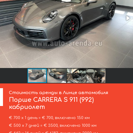
Стоимость аренды в Линце автомобиля
Порше
CARRERA S 911 (992)
кабриолет
€ 700 х 1 день = € 700, включено 150 км
€ 500 х 7 дней = € 3500, включено 1000 км