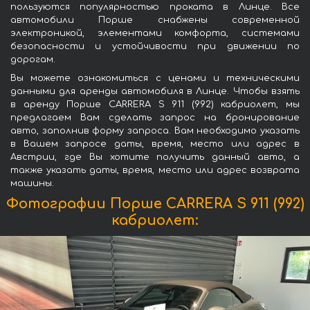
пользуются популярностью проката в Линце. Все
автомобили Порше снабжены современной
электроникой, элементами комфорта, системами
безопасности и устойчивости при движении по
дорогам.
Вы можете ознакомиться с ценами и техническими
данными для аренды автомобиля в Линце. Чтобы взять
в аренду Порше CARRERA S 911 (992) кабриолет, мы
предлагаем Вам сделать запрос на бронирование
авто, заполнив форму запроса. Вам необходимо указать
в Вашем запросе даты, время, место или адрес в
Австрии, где Вы хотите получить данный авто, а
также указать даты, время, место или адрес возврата
машины.
Фотографии Порше CARRERA S 911 (992)
кабриолет: