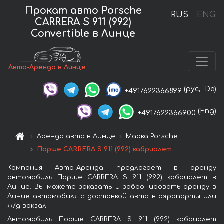
Прокат авто Porsche
RUS
ENG
CARRERA S 911 (992)
Convertible в Линце
Авто-Аренда в Линце
(рус,
De)
+4917622366899
(Eng)
+4917622366900
Аренда авто в Линце
Марка Porsche
Порше CARRERA S 911 (992) кабриолет
Компания Авто-Аренда предлагает в аренду
автомобиль Порше CARRERA S 911 (992) кабриолет в
Линце. Вы можете заказать и забронировать аренду в
Линце автомобиля с доставкой авто в аэропорты или
ж/д вокзал.
Автомобиль Порше CARRERA S 911 (992) кабриолет