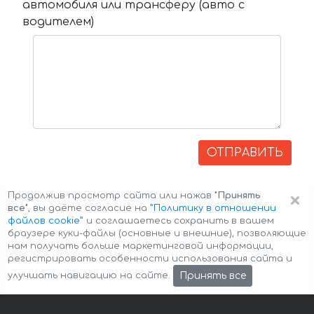
автомобиля или трансферу (авто с
водителем)
ОТПРАВИТЬ
×
Продолжив просмотр сайта или нажав
"Принять
все"
, вы даёте согласие на
”Политику в отношении
файлов cookie”
и соглашаетесь сохранить в вашем
браузере куки-файлы (основные и внешние), позволяющие
нам получать больше маркетинговой информации,
регистрировать особенности использования сайта и
Авторские права © 2026 Авто-Аренда
Cookie Policy
Принять все
улучшать навигацию на сайте.