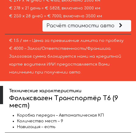
€ 299 х 14 дней = € 4186, включено 2000 км
€ 278 х 21 день = € 5828, включено 3000 км
€ 250 х 28 дней = € 7000, включено 3500 км
Расчёт стоимости авто
€ 1.5 / км – Цена за превышение лимита по пробегу
€ 4000 – Залог/Ответственность/Франшиза.
Залоговая сумма блокируется нами на кредитной
карте водителя ИЛИ предоставляется Вами
наличными при получении авто.
Технические характеристики
Фольксваген Транспортёр T6 (9
мест)
Коробка передач – Автоматическая КП
Количество мест – 9
Навигация – есть