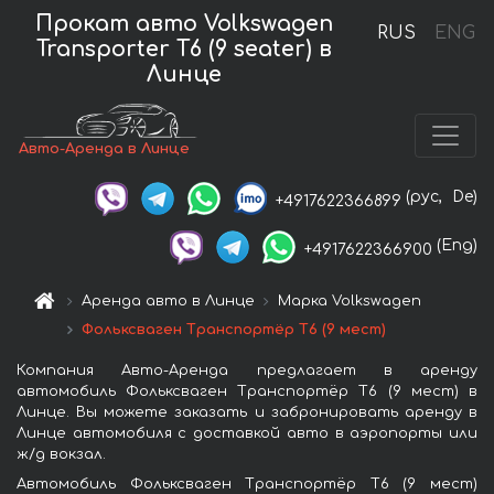
Прокат авто Volkswagen
RUS
ENG
Transporter T6 (9 seater) в
Линце
Авто-Аренда в Линце
(рус,
De)
+4917622366899
(Eng)
+4917622366900
Аренда авто в Линце
Марка Volkswagen
Фольксваген Транспортёр T6 (9 мест)
Компания Авто-Аренда предлагает в аренду
автомобиль Фольксваген Транспортёр T6 (9 мест) в
Линце. Вы можете заказать и забронировать аренду в
Линце автомобиля с доставкой авто в аэропорты или
ж/д вокзал.
Автомобиль Фольксваген Транспортёр T6 (9 мест)