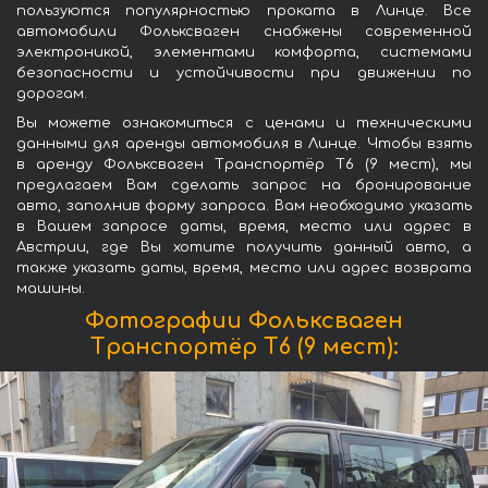
пользуются популярностью проката в Линце. Все
автомобили Фольксваген снабжены современной
электроникой, элементами комфорта, системами
безопасности и устойчивости при движении по
дорогам.
Вы можете ознакомиться с ценами и техническими
данными для аренды автомобиля в Линце. Чтобы взять
в аренду Фольксваген Транспортёр T6 (9 мест), мы
предлагаем Вам сделать запрос на бронирование
авто, заполнив форму запроса. Вам необходимо указать
в Вашем запросе даты, время, место или адрес в
Австрии, где Вы хотите получить данный авто, а
также указать даты, время, место или адрес возврата
машины.
Фотографии Фольксваген
Транспортёр T6 (9 мест):