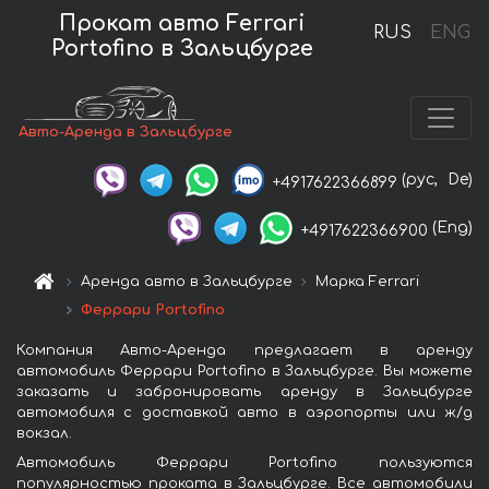
Прокат авто Ferrari
RUS
ENG
Portofino в Зальцбурге
Авто-Аренда в Зальцбурге
(рус,
De)
+4917622366899
(Eng)
+4917622366900
Аренда авто в Зальцбурге
Марка Ferrari
Феррари Portofino
Компания Авто-Аренда предлагает в аренду
автомобиль Феррари Portofino в Зальцбурге. Вы можете
заказать и забронировать аренду в Зальцбурге
автомобиля с доставкой авто в аэропорты или ж/д
вокзал.
Автомобиль Феррари Portofino пользуются
популярностью проката в Зальцбурге. Все автомобили