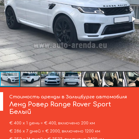
Стоимость аренды в Зальцбурге автомобиля
Ленд Ровер
Range Rover Sport
Белый
€ 400 х 1 день = € 400, включено 200 км
€ 286 х 7 дней = € 2000, включено 1200 км