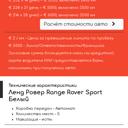
€ 252 х 14 дней = € 3533, включено 2400 км
€ 238 х 21 день = € 5000, включено 3500 км
€ 214 х 28 дней = € 6000, включено 3500 км
Расчёт стоимости авто
€ 2 / км – Цена за превышение лимита по пробегу
€ 5000 – Залог/Ответственность/Франшиза.
Залоговая сумма блокируется нами на кредитной
карте водителя ИЛИ предоставляется Вами
наличными при получении авто.
Технические характеристики
Ленд Ровер Range Rover Sport
Белый
Коробка передач – Автомат
Количество мест – 5
Навигация – есть