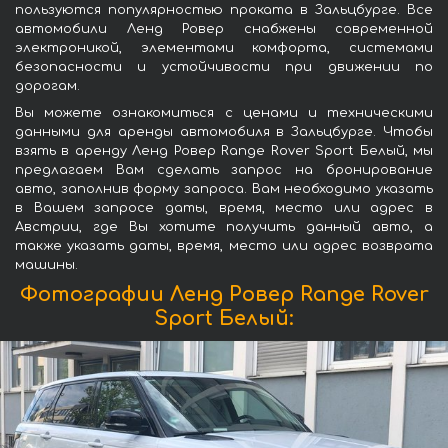
пользуются популярностью проката в Зальцбурге. Все
автомобили Ленд Ровер снабжены современной
электроникой, элементами комфорта, системами
безопасности и устойчивости при движении по
дорогам.
Вы можете ознакомиться с ценами и техническими
данными для аренды автомобиля в Зальцбурге. Чтобы
взять в аренду Ленд Ровер Range Rover Sport Белый, мы
предлагаем Вам сделать запрос на бронирование
авто, заполнив форму запроса. Вам необходимо указать
в Вашем запросе даты, время, место или адрес в
Австрии, где Вы хотите получить данный авто, а
также указать даты, время, место или адрес возврата
машины.
Фотографии Ленд Ровер Range Rover
Sport Белый: