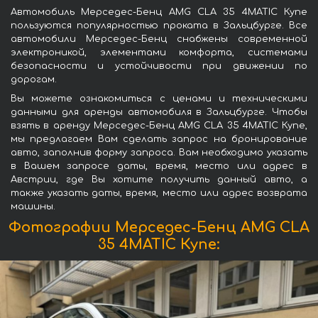
Автомобиль Мерседес-Бенц AMG CLA 35 4MATIC Купе
пользуются популярностью проката в Зальцбурге. Все
автомобили Мерседес-Бенц снабжены современной
электроникой, элементами комфорта, системами
безопасности и устойчивости при движении по
дорогам.
Вы можете ознакомиться с ценами и техническими
данными для аренды автомобиля в Зальцбурге. Чтобы
взять в аренду Мерседес-Бенц AMG CLA 35 4MATIC Купе,
мы предлагаем Вам сделать запрос на бронирование
авто, заполнив форму запроса. Вам необходимо указать
в Вашем запросе даты, время, место или адрес в
Австрии, где Вы хотите получить данный авто, а
также указать даты, время, место или адрес возврата
машины.
Фотографии Мерседес-Бенц AMG CLA
35 4MATIC Купе: