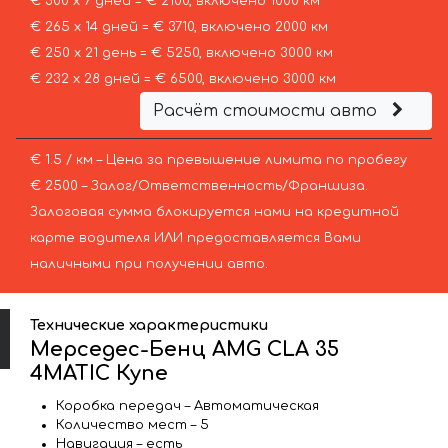
€ 300 х 7 дней = € 2100, включено 1000 км
€ 265 х 14 дней = € 3710, включено 2000 км
€ 250 х 21 день = € 5250, включено 3000 км
€ 232 х 28 дней = € 6500, включено 3000 км
Расчёт стоимости авто
€ 1.5 / км – Цена за превышение лимита по пробегу
€ 2500 – Залог/Ответственность/Франшиза.
Залоговая сумма блокируется нами на кредитной
карте водителя ИЛИ предоставляется Вами
наличными при получении авто.
Технические характеристики
Мерседес-Бенц AMG CLA 35
4MATIC Купе
Коробка передач – Автоматическая
Количество мест – 5
Навигация – есть