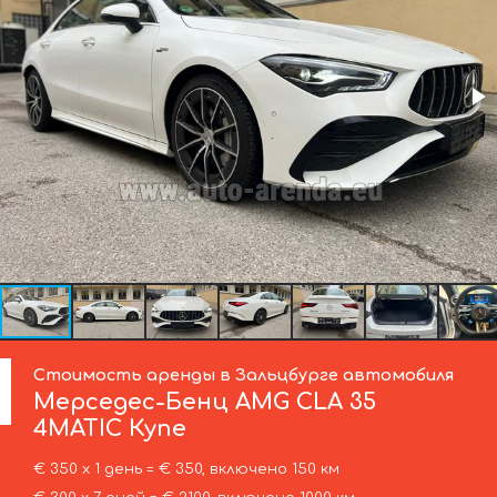
Стоимость аренды в Зальцбурге автомобиля
Мерседес-Бенц
AMG CLA 35
4MATIC Купе
€ 350 х 1 день = € 350, включено 150 км