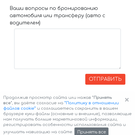
Ваши вопросы по бронированию
автомобиля или трансферу (авто с
водителем)
ОТПРАВИТЬ
×
Продолжив просмотр сайта или нажав
"Принять
все"
, вы даёте согласие на
”Политику в отношении
файлов cookie”
и соглашаетесь сохранить в вашем
браузере куки-файлы (основные и внешние), позволяющие
нам получать больше маркетинговой информации,
регистрировать особенности использования сайта и
Авторские права © 2026 Авто-Аренда
Cookie Policy
Принять все
улучшать навигацию на сайте.