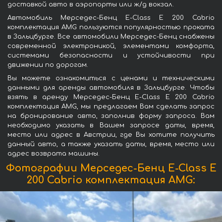
доставкой авто в аэропорты или ж/д вокзал.
Автомобиль Мерседес-Бенц E-Class E 200 Cabrio
комплектация AMG пользуются популярностью проката
в Зальцбурге. Все автомобили Мерседес-Бенц снабжены
современной электроникой, элементами комфорта,
системами безопасности и устойчивости при
движении по дорогам.
Вы можете ознакомиться с ценами и техническими
данными для аренды автомобиля в Зальцбурге. Чтобы
взять в аренду Мерседес-Бенц E-Class E 200 Cabrio
комплектация AMG, мы предлагаем Вам сделать запрос
на бронирование авто, заполнив форму запроса. Вам
необходимо указать в Вашем запросе даты, время,
место или адрес в Австрии, где Вы хотите получить
данный авто, а также указать даты, время, место или
адрес возврата машины.
Фотографии Мерседес-Бенц E-Class E
200 Cabrio комплектация AMG: