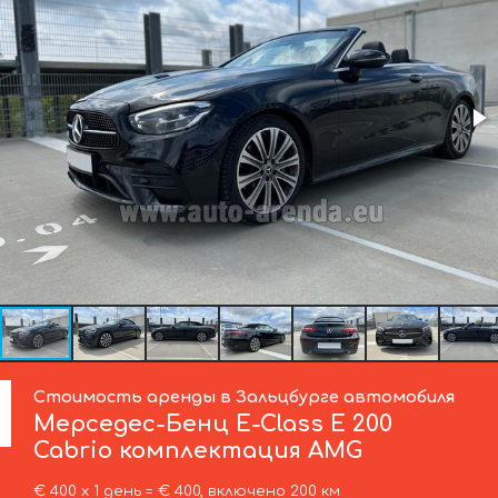
Стоимость аренды в Зальцбурге автомобиля
Мерседес-Бенц
E-Class E 200
Cabrio комплектация AMG
€ 400 х 1 день = € 400, включено 200 км