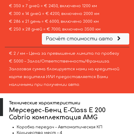
€ 350 х 7 дней = € 2450, включено 1200 км
€ 300 х 14 дней = € 4200, включено 2000 км
€ 286 х 21 день = € 6000, включено 3000 км
€ 250 х 28 дней = € 7000, включено 3500 км
Расчёт стоимости авто
€ 2 / км – Цена за превышение лимита по пробегу
€ 5000 – Залог/Ответственность/Франшиза.
Залоговая сумма блокируется нами на кредитной
карте водителя ИЛИ предоставляется Вами
наличными при получении авто.
Технические характеристики
Мерседес-Бенц E-Class E 200
Cabrio комплектация AMG
Коробка передач – Автоматическая КП
Количество мест – 4