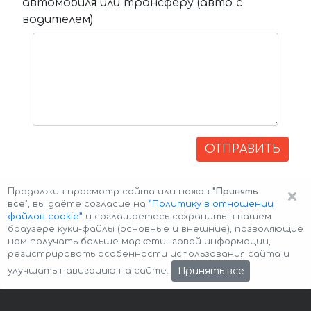
автомобиля или трансферу (авто с
водителем)
ОТПРАВИТЬ
×
Продолжив просмотр сайта или нажав
"Принять
все"
, вы даёте согласие на
”Политику в отношении
файлов cookie”
и соглашаетесь сохранить в вашем
браузере куки-файлы (основные и внешние), позволяющие
нам получать больше маркетинговой информации,
регистрировать особенности использования сайта и
Авторские права © 2026 Авто-Аренда
Cookie Policy
Принять все
улучшать навигацию на сайте.
Политика конфиденциальности