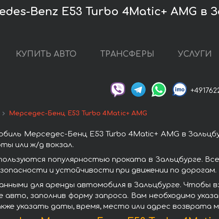
des-Benz E53 Turbo 4Matic+ AMG в 
КУПИТЬ АВТО
ТРАНСФЕРЫ
УСЛУГИ
+491762
Мерседес-Бенц E53 Turbo 4Matic+ AMG
биль Мерседес-Бенц E53 Turbo 4Matic+ AMG в Зальцбу
ты или ж/д вокзал.
пользуются популярностью проката в Зальцбурге. В
зопасности и устойчивости при движении по дорогам.
анными для аренды автомобиля в Зальцбурге. Чтобы вз
 авто, заполнив форму запроса. Вам необходимо указа
акже указать даты, время, место или адрес возврата 