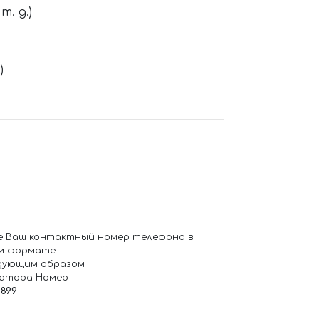
. д.)
)
е Ваш контактный номер телефона в
м формате.
дующим образом:
ратора Номер
6899