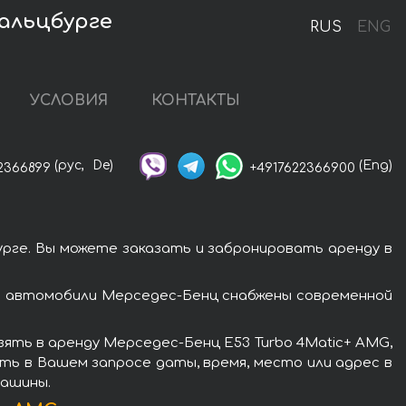
Зальцбурге
RUS
ENG
УСЛОВИЯ
КОНТАКТЫ
(рус,
De)
(Eng)
2366899
+4917622366900
рге. Вы можете заказать и забронировать аренду в
се автомобили Мерседес-Бенц снабжены современной
ять в аренду Мерседес-Бенц E53 Turbo 4Matic+ AMG,
ть в Вашем запросе даты, время, место или адрес в
машины.