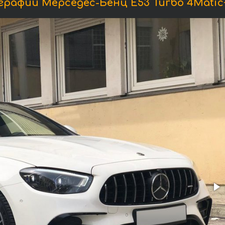
рафии Мерседес-Бенц E53 Turbo 4Matic