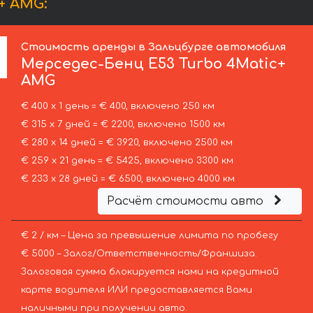
+ AMG:
Стоимость аренды в Зальцбурге автомобиля
Мерседес-Бенц
E53 Turbo 4Matic+
AMG
€ 400 х 1 день = € 400, включено 250 км
€ 315 х 7 дней = € 2200, включено 1500 км
€ 280 х 14 дней = € 3920, включено 2500 км
€ 259 х 21 день = € 5425, включено 3300 км
€ 233 х 28 дней = € 6500, включено 4000 км
Расчёт стоимости авто
€ 2 / км – Цена за превышение лимита по пробегу
€ 5000 – Залог/Ответственность/Франшиза.
Залоговая сумма блокируется нами на кредитной
карте водителя ИЛИ предоставляется Вами
наличными при получении авто.