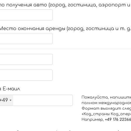
о получения авто (город, гостиница, аэропорт и т
Место окончания аренды (город, гостиница и т. д.
 Е-маил
Пожалуйста, напишит
+49
полном международно
Формат выглядит сле
+Код_страны Код_опе
Например,
+49 176 2236