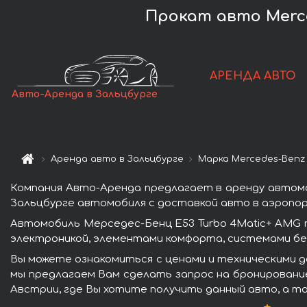
Прокат авто Merce
АРЕНДА АВТО
Авто-Аренда в Зальцбурге
Аренда авто в Зальцбурге
Марка Mercedes-Benz
Компания Авто-Аренда предлагает в аренду автомо
Зальцбурге автомобиля с доставкой авто в аэропор
Автомобиль Мерседес-Бенц E53 Turbo 4Matic+ AMG 
электроникой, элементами комфорта, системами бе
Вы можете ознакомиться с ценами и техническими д
мы предлагаем Вам сделать запрос на бронирование
Австрии, где Вы хотите получить данный авто, а т