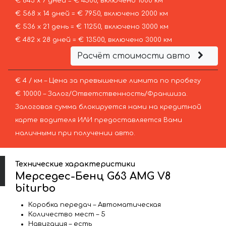
€ 643 х 7 дней = € 4500, включено 1000 км
€ 568 х 14 дней = € 7950, включено 2000 км
€ 536 х 21 день = € 11250, включено 3000 км
€ 482 х 28 дней = € 13500, включено 3000 км
Расчёт стоимости авто
€ 4 / км – Цена за превышение лимита по пробегу
€ 10000 – Залог/Ответственность/Франшиза.
Залоговая сумма блокируется нами на кредитной
карте водителя ИЛИ предоставляется Вами
наличными при получении авто.
Технические характеристики
Мерседес-Бенц G63 AMG V8
biturbo
Коробка передач – Автоматическая
Количество мест – 5
Навигация – есть