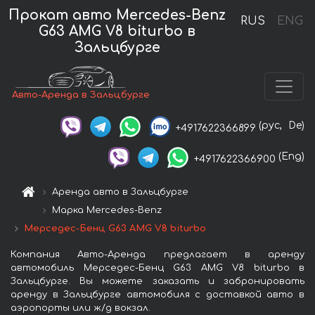
Прокат авто Mercedes-Benz
RUS
ENG
G63 AMG V8 biturbo в
Зальцбурге
Авто-Аренда в Зальцбурге
(рус,
De)
+4917622366899
(Eng)
+4917622366900
Аренда авто в Зальцбурге
Марка Mercedes-Benz
Мерседес-Бенц G63 AMG V8 biturbo
Компания Авто-Аренда предлагает в аренду
автомобиль Мерседес-Бенц G63 AMG V8 biturbo в
Зальцбурге. Вы можете заказать и забронировать
аренду в Зальцбурге автомобиля с доставкой авто в
аэропорты или ж/д вокзал.