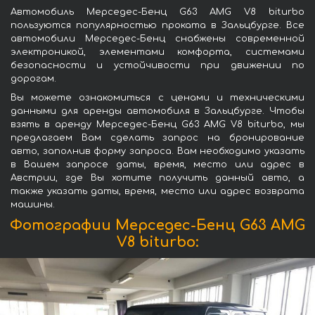
Автомобиль Мерседес-Бенц G63 AMG V8 biturbo
пользуются популярностью проката в Зальцбурге. Все
автомобили Мерседес-Бенц снабжены современной
электроникой, элементами комфорта, системами
безопасности и устойчивости при движении по
дорогам.
Вы можете ознакомиться с ценами и техническими
данными для аренды автомобиля в Зальцбурге. Чтобы
взять в аренду Мерседес-Бенц G63 AMG V8 biturbo, мы
предлагаем Вам сделать запрос на бронирование
авто, заполнив форму запроса. Вам необходимо указать
в Вашем запросе даты, время, место или адрес в
Австрии, где Вы хотите получить данный авто, а
также указать даты, время, место или адрес возврата
машины.
Фотографии Мерседес-Бенц G63 AMG
V8 biturbo: