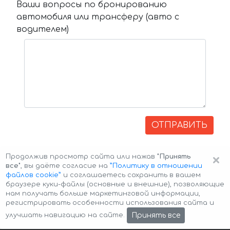
Ваши вопросы по бронированию
автомобиля или трансферу (авто с
водителем)
ОТПРАВИТЬ
×
Продолжив просмотр сайта или нажав
"Принять
все"
, вы даёте согласие на
”Политику в отношении
файлов cookie”
и соглашаетесь сохранить в вашем
браузере куки-файлы (основные и внешние), позволяющие
нам получать больше маркетинговой информации,
регистрировать особенности использования сайта и
Авторские права © 2026 Авто-Аренда
Cookie Policy
Принять все
улучшать навигацию на сайте.