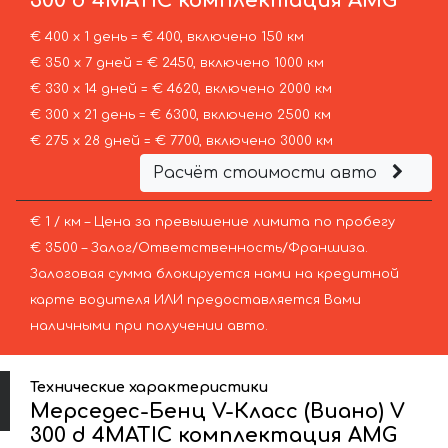
300 d 4MATIC комплектация AMG
€ 400 х 1 день = € 400, включено 150 км
€ 350 х 7 дней = € 2450, включено 1000 км
€ 330 х 14 дней = € 4620, включено 2000 км
€ 300 х 21 день = € 6300, включено 2500 км
€ 275 х 28 дней = € 7700, включено 3000 км
Расчёт стоимости авто
€ 1 / км – Цена за превышение лимита по пробегу
€ 3500 – Залог/Ответственность/Франшиза.
Залоговая сумма блокируется нами на кредитной
карте водителя ИЛИ предоставляется Вами
наличными при получении авто.
Технические характеристики
Мерседес-Бенц V-Класс (Виано) V
300 d 4MATIC комплектация AMG