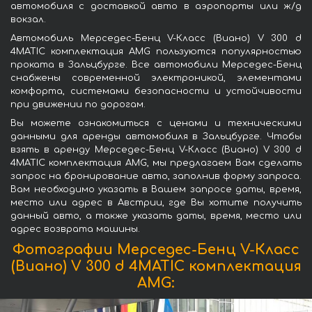
автомобиля с доставкой авто в аэропорты или ж/д
вокзал.
Автомобиль Мерседес-Бенц V-Класс (Виано) V 300 d
4MATIC комплектация AMG пользуются популярностью
проката в Зальцбурге. Все автомобили Мерседес-Бенц
снабжены современной электроникой, элементами
комфорта, системами безопасности и устойчивости
при движении по дорогам.
Вы можете ознакомиться с ценами и техническими
данными для аренды автомобиля в Зальцбурге. Чтобы
взять в аренду Мерседес-Бенц V-Класс (Виано) V 300 d
4MATIC комплектация AMG, мы предлагаем Вам сделать
запрос на бронирование авто, заполнив форму запроса.
Вам необходимо указать в Вашем запросе даты, время,
место или адрес в Австрии, где Вы хотите получить
данный авто, а также указать даты, время, место или
адрес возврата машины.
Фотографии Мерседес-Бенц V-Класс
(Виано) V 300 d 4MATIC комплектация
AMG: