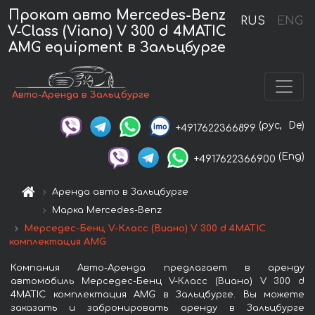
Прокат авто Mercedes-Benz
RUS
ENG
V-Class (Viano) V 300 d 4MATIC
AMG equipment в Зальцбурге
Авто-Аренда в Зальцбурге
(рус,
De)
+4917622366899
(Eng)
+4917622366900
Аренда авто в Зальцбурге
Марка Mercedes-Benz
Мерседес-Бенц V-Класс (Виано) V 300 d 4MATIC
комплектация AMG
Компания Авто-Аренда предлагает в аренду
автомобиль Мерседес-Бенц V-Класс (Виано) V 300 d
4MATIC комплектация AMG в Зальцбурге. Вы можете
заказать и забронировать аренду в Зальцбурге