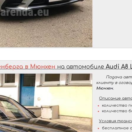
енберга в Мюнхен
на автомобиле
Audi A8 
Подача ав
клиенту в огов
Мюнхен
.
Описание авто
количество п
количество б
Условия транс
бесплатное о