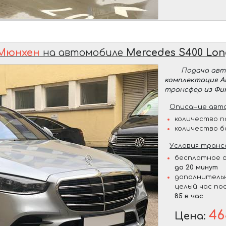
 Мюнхен
на автомобиле
Mercedes S400 Lo
Подача ав
комплектация 
трансфер
из Фи
Описание авто
количество п
количество б
Условия транс
бесплатное о
до 20 минут
дополнительн
целый час по
85 в час
46
Цена: