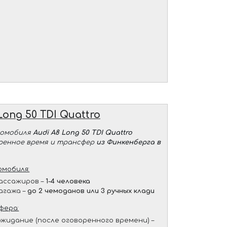
Long 50 TDI Quattro
томобиля
Audi A8 Long 50 TDI Quattro
оренное время и трансфер
из Финкенберга в
мобиля:
ассажиров –
1-4 человека
агажа –
до 2 чемоданов или 3 ручных клади
фера:
жидание (после оговоренного времени) –