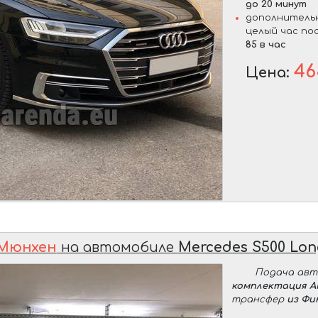
до 20 минут
дополнительн
целый час по
85 в час
46
Цена:
 Мюнхен
на автомобиле
Mercedes S500 Lo
Подача ав
комплектация 
трансфер
из Фи