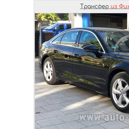
Трансфер
из Фи