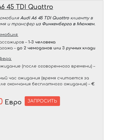
A6 45 TDI Quattro
томобиля
Audi A6 45 TDI Quattro
клиенту в
емя и трансфер
из Финкенберга в Мюнхен
.
мобиля:
ассажиров –
1-3 человека
агажа –
до 2 чемоданов или 3 ручных клади
фера:
жидание (после оговоренного времени) –
ый час ожидания (время считается за
сле окончания бесплатного ожидания) –
€
0
ЗАПРОСИТЬ
Евро