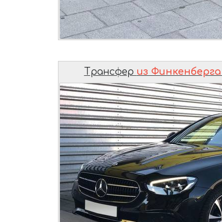
Трансфер
из Финкенберга