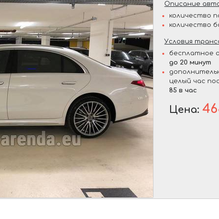
Описание авто
количество п
количество б
Условия транс
бесплатное о
до 20 минут
дополнительн
целый час по
85 в час
46
Цена: