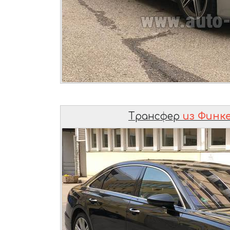
Трансфер
из Финк