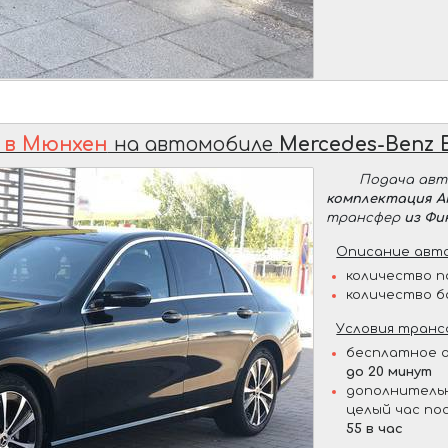
 в Мюнхен
на автомобиле
Mercedes-Benz 
Подача ав
комплектация 
трансфер
из Фи
Описание авто
количество п
количество б
Условия транс
бесплатное о
до 20 минут
дополнительн
целый час по
55 в час