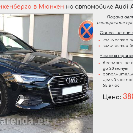
нкенберга в Мюнхен
на автомобиле
Audi 
Подача ав
оговоренное вр
Описание авто
количество п
количество б
Условия транс
бесплатное о
до 20 минут
дополнительн
целый час по
55 в час
38
Цена: