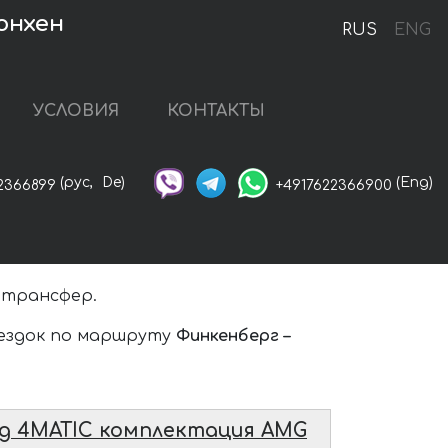
юнхен
RUS
ENG
УСЛОВИЯ
КОНТАКТЫ
(рус,
De)
(Eng)
2366899
+4917622366900
 трансфер.
оездок по маршруту
Финкенберг –
ng 4MATIC комплектация AMG