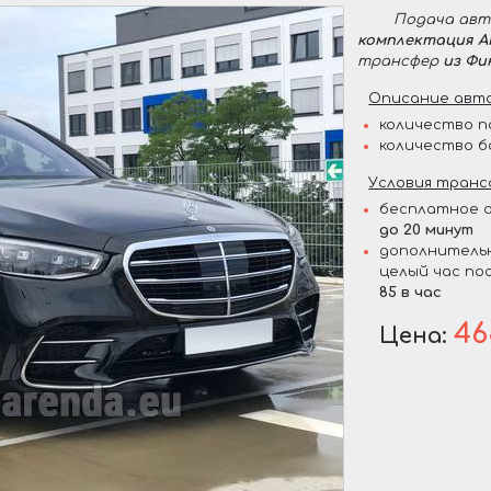
Подача ав
комплектация 
трансфер
из Фи
Описание авто
количество п
количество б
Условия транс
бесплатное о
до 20 минут
дополнительн
целый час по
85 в час
46
Цена: