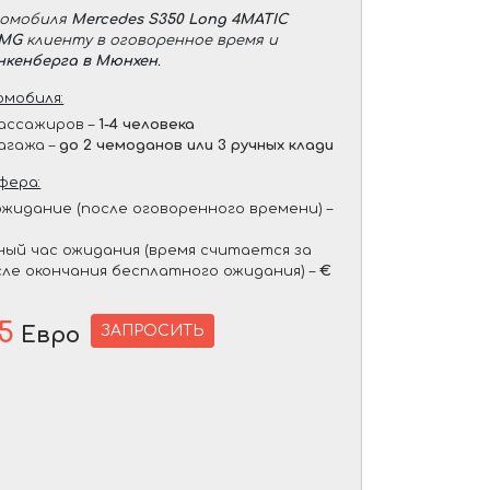
томобиля
Mercedes S350 Long 4MATIC
AMG
клиенту в оговоренное время и
нкенберга в Мюнхен
.
мобиля:
ассажиров –
1-4 человека
агажа –
до 2 чемоданов или 3 ручных клади
фера:
жидание (после оговоренного времени) –
ый час ожидания (время считается за
сле окончания бесплатного ожидания) –
€
5
ЗАПРОСИТЬ
Евро