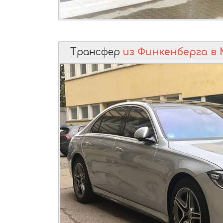
Трансфер
из Финкенберга в