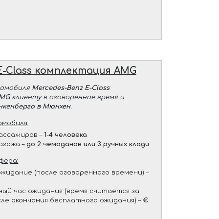
E-Class комплектация AMG
томобиля
Mercedes-Benz E-Class
AMG
клиенту в оговоренное время и
нкенберга в Мюнхен
.
мобиля:
ассажиров –
1-4 человека
агажа –
до 2 чемоданов или 3 ручных клади
фера:
жидание (после оговоренного времени) –
ый час ожидания (время считается за
сле окончания бесплатного ожидания) –
€