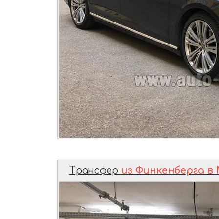
Трансфер
из Финкенберга в