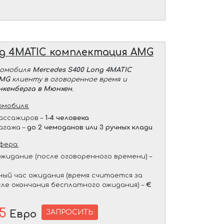
ng 4MATIC комплектация AMG
томобиля
Mercedes S400 Long 4MATIC
AMG
клиенту в оговоренное время и
нкенберга в Мюнхен
.
мобиля:
ассажиров –
1-4 человека
агажа –
до 2 чемоданов или 3 ручных клади
фера:
жидание (после оговоренного времени) –
ый час ожидания (время считается за
сле окончания бесплатного ожидания) –
€
5
ЗАПРОСИТЬ
Евро