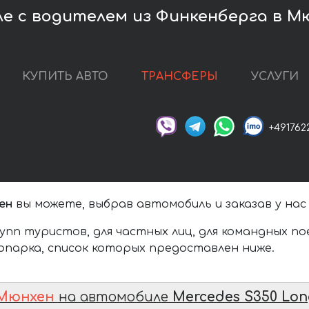
е с водителем из Финкенберга в М
КУПИТЬ АВТО
ТРАНСФЕРЫ
УСЛУГИ
+491762
ен
вы можете, выбрав автомобиль и заказав у нас
упп туристов, для частных лиц, для командных п
парка, список которых предоставлен ниже.
 Мюнхен
на автомобиле
Mercedes S350 Lo