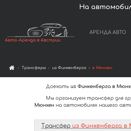
На автомобил
АРЕНДА АВТО
Авто-Аренда в Австрии
Трансферы
из Финкенберга
в Мюнхен
Доехать
из Финкенберга в Мюнх
Мы организуем трансфер для гр
Мюнхен
на автомобилях нашего авто
Трансфер
из Финкенберга в