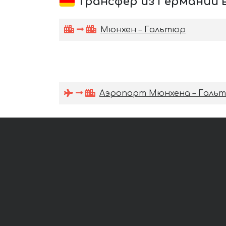
Трансфер из Германии 
Мюнхен – Гальтюр
Аэропорт Мюнхена – Галь