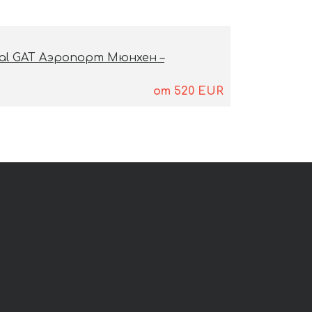
inal GAT Аэропорт Мюнхен –
от
520
EUR