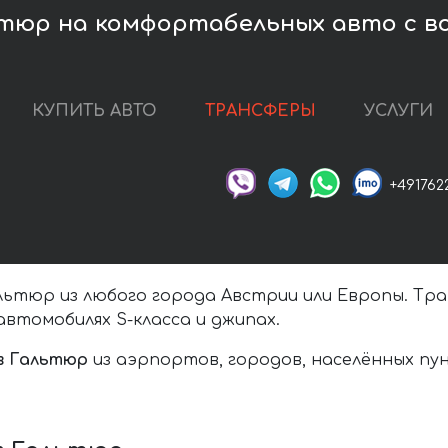
ьтюр на комфортабельных авто с 
КУПИТЬ АВТО
ТРАНСФЕРЫ
УСЛУГИ
+491762
ьтюр из любого города Австрии или Европы. Тра
втомобилях S-класса и джипах.
в Гальтюр
из аэрпортов, городов, населённых пу