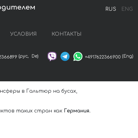
водителем
RUS
ENG
УСЛОВИЯ
КОНТАКТЫ
(рус,
De)
(Eng)
2366899
+4917622366900
нсферы в Гальтюр на бусах,
нктов таких стран как
Германия
.