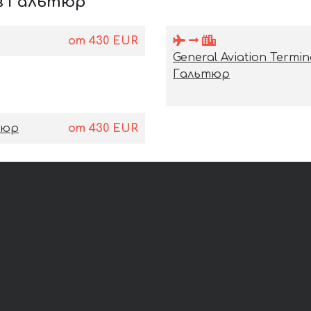
в Гальтюр
от
430
EUR
General Aviation Term
Гальтюр
тюр
от
430
EUR