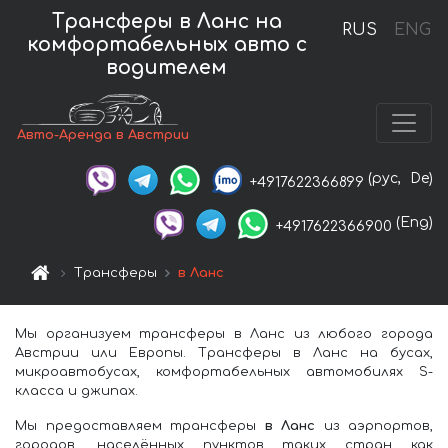
Трансферы в Ланс на
RUS
ENG
комфортабельных авто с
водителем
Авто-Аренда в Австрии
(рус,
De)
+4917622366899
(Eng)
+4917622366900
Трансферы
в Ланс
Мы организуем трансферы в Ланс из любого города
Австрии или Европы. Трансферы в Ланс на бусах,
микроавтобусах, комфортабельных автомобилях S-
класса и джипах.
Мы предоставляем трансферы
в Ланс
из аэрпортов,
городов, населённых пунктов таких стран как