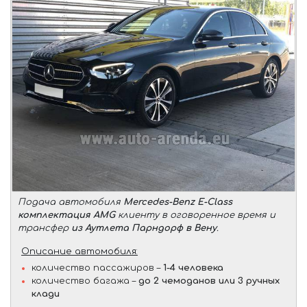
Подача автомобиля
Mercedes-Benz E-Class
комплектация AMG
клиенту в оговоренное время и
трансфер
из Аутлета Парндорф в Вену
.
Описание автомобиля:
количество пассажиров –
1-4 человека
количество багажа –
до 2 чемоданов или 3 ручных
клади