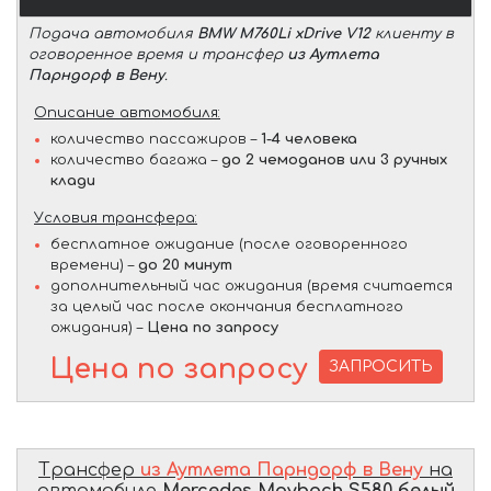
Подача автомобиля
BMW M760Li xDrive V12
клиенту в
оговоренное время и трансфер
из Аутлета
Парндорф в Вену
.
Описание автомобиля:
количество пассажиров –
1-4 человека
количество багажа –
до 2 чемоданов или 3 ручных
клади
Условия трансфера:
бесплатное ожидание (после оговоренного
времени) –
до 20 минут
дополнительный час ожидания (время считается
за целый час после окончания бесплатного
ожидания) –
Цена по запросу
Цена по запросу
ЗАПРОСИТЬ
Трансфер
из Аутлета Парндорф в Вену
на
автомобиле
Mercedes Maybach S580 белый