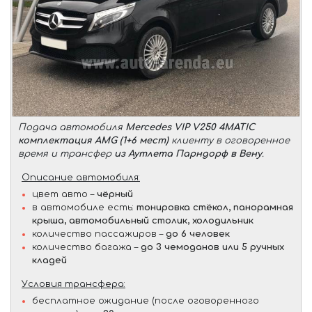
Подача автомобиля
Mercedes VIP V250 4MATIC
комплектация AMG (1+6 мест)
клиенту в оговоренное
время и трансфер
из Аутлета Парндорф в Вену
.
Описание автомобиля:
цвет авто –
чёрный
в автомобиле есть:
тонировка стёкол, панорамная
крыша, автомобильный столик, холодильник
количество пассажиров –
до 6 человек
количество багажа –
до 3 чемоданов или 5 ручных
кладей
Условия трансфера:
бесплатное ожидание (после оговоренного