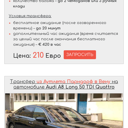
количество багажа –
до 2 чемоданов или 3 ручных
клади
Условия трансфера:
бесплатное ожидание (после оговоренного
времени) –
до 20 минут
дополнительный час ожидания (время считается
за целый час после окончания бесплатного
ожидания) –
€ 420 в час
210
ЗАПРОСИТЬ
Цена:
Евро
Трансфер
из Аутлета Парндорф в Вену
на
автомобиле
Audi A8 Long 50 TDI Quattro