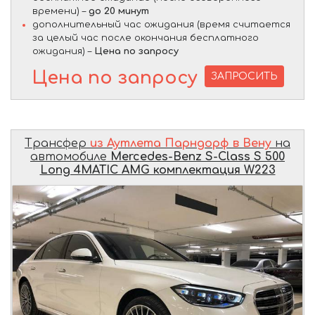
времени) –
до 20 минут
дополнительный час ожидания (время считается
за целый час после окончания бесплатного
ожидания) –
Цена по запросу
Цена по запросу
ЗАПРОСИТЬ
Трансфер
из Аутлета Парндорф в Вену
на
автомобиле
Mercedes-Benz S-Class S 500
Long 4MATIC AMG комплектация W223