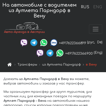
На автомобиле с водителем
RUS
ENG
из Аутлета Парндорф в
Вену
Авто-Аренда в Австрии
(рус,
De)
+4917622366899
(Eng)
+4917622366900
Трансферы
из Аутлета Парндорф
в Вену
Доехать
из Аутлета Парндорф в Вену
вы можете,
выбрав автомобиль и заказав у нас трансфер.
Мы организуем трансфер для групп туристов, для
частных лиц, для командных поездок по маршруту
Аутлет Парндорф – Вена
на автомобилях нашего
автопарка, список которых предоставлен ниже.