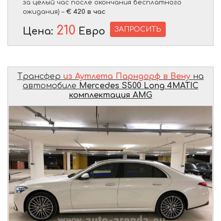
за целый час после окончания бесплатного
ожидания) –
€ 420 в час
210
ЗАПРОСИТЬ
Цена:
Евро
Трансфер
из Аутлета Парндорф в Вену
на
автомобиле
Mercedes S500 Long 4MATIC
комплектация AMG