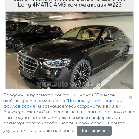
Long 4MATIC AMG комплектация W223
×
Продолжив просмотр сайта или нажав
"Принять
все"
, вы даёте согласие на
”Политику в отношении
файлов cookie”
и соглашаетесь сохранить в вашем
браузере куки-файлы (основные и внешние), позволяющие
Подача автомобиля
Mercedes-Benz S-Class S 500 Long
нам получать больше маркетинговой информации,
4MATIC AMG комплектация W223
клиенту в
регистрировать особенности использования сайта и
оговоренное время и трансфер
из Аутлета
Парндорф в Вену
.
Принять все
улучшать навигацию на сайте.