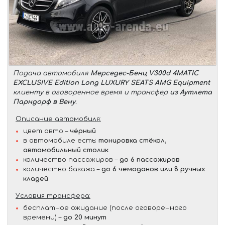
Подача автомобиля
Мерседес-Бенц V300d 4MATIC
EXCLUSIVE Edition Long LUXURY SEATS AMG Equipment
клиенту в оговоренное время и трансфер
из Аутлета
Парндорф в Вену
.
Описание автомобиля:
цвет авто –
чёрный
в автомобиле есть:
тонировка стёкол,
автомобильный столик
количество пассажиров –
до 6 пассажиров
количество багажа –
до 6 чемоданов или 8 ручных
кладей
Условия трансфера:
бесплатное ожидание (после оговоренного
времени) –
до 20 минут