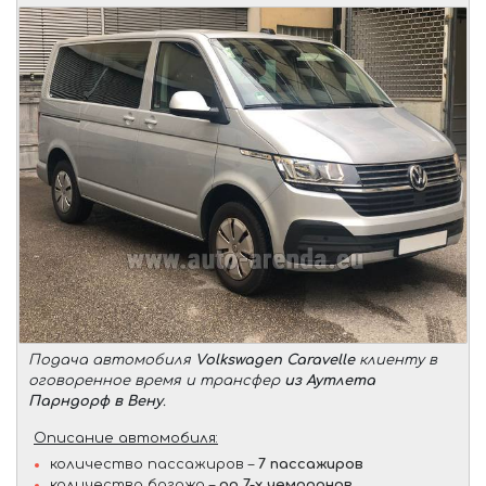
Подача автомобиля
Volkswagen Caravelle
клиенту в
оговоренное время и трансфер
из Аутлета
Парндорф в Вену
.
Описание автомобиля:
количество пассажиров –
7 пассажиров
количество багажа –
до 7-х чемоданов