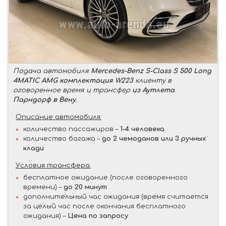
Подача автомобиля
Mercedes-Benz S-Class S 500 Long
4MATIC AMG комплектация W223
клиенту в
оговоренное время и трансфер
из Аутлета
Парндорф в Вену
.
Описание автомобиля:
количество пассажиров –
1-4 человека
количество багажа –
до 2 чемоданов или 3 ручных
клади
Условия трансфера:
бесплатное ожидание (после оговоренного
времени) –
до 20 минут
дополнительный час ожидания (время считается
за целый час после окончания бесплатного
ожидания) –
Цена по запросу