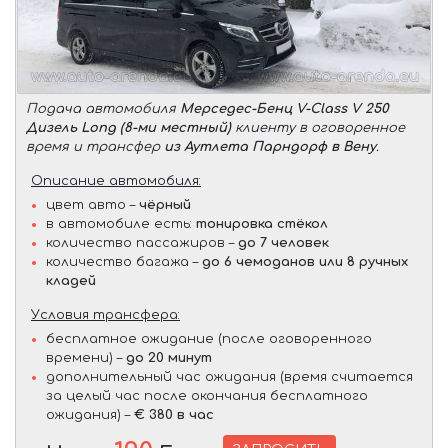
Подача автомобиля
Мерседес-Бенц V-Class V 250
Дизель Long (8-ми местный)
клиенту в оговоренное
время и трансфер
из Аутлета Парндорф в Вену
.
Описание автомобиля:
цвет авто –
чёрный
в автомобиле есть:
тонировка стёкол
количество пассажиров –
до 7 человек
количество багажа –
до 6 чемоданов или 8 ручных
кладей
Условия трансфера:
бесплатное ожидание (после оговоренного
времени) –
до 20 минут
дополнительный час ожидания (время считается
за целый час после окончания бесплатного
ожидания) –
€ 380 в час