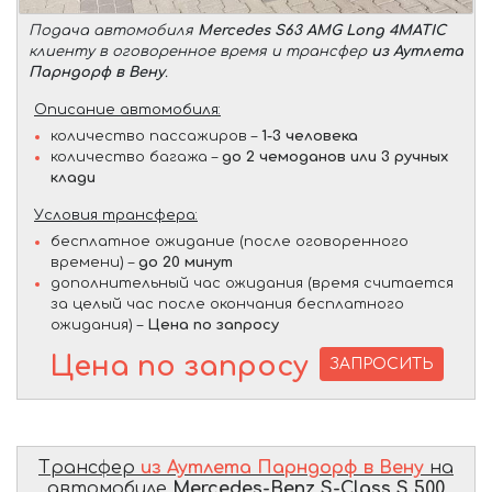
Подача автомобиля
Mercedes S63 AMG Long 4MATIC
клиенту в оговоренное время и трансфер
из Аутлета
Парндорф в Вену
.
Описание автомобиля:
количество пассажиров –
1-3 человека
количество багажа –
до 2 чемоданов или 3 ручных
клади
Условия трансфера:
бесплатное ожидание (после оговоренного
времени) –
до 20 минут
дополнительный час ожидания (время считается
за целый час после окончания бесплатного
ожидания) –
Цена по запросу
Цена по запросу
ЗАПРОСИТЬ
Трансфер
из Аутлета Парндорф в Вену
на
автомобиле
Mercedes-Benz S-Class S 500