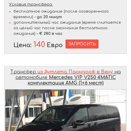
Условия трансфера:
бесплатное ожидание (после оговоренного
времени) –
до 20 минут
дополнительный час ожидания (время считается
за целый час после окончания бесплатного
ожидания) –
€ 280 в час
140
ЗАПРОСИТЬ
Цена:
Евро
Трансфер
из Аутлета Парндорф в Вену
на
автомобиле
Mercedes VIP V250 4MATIC
комплектация AMG (1+6 мест)