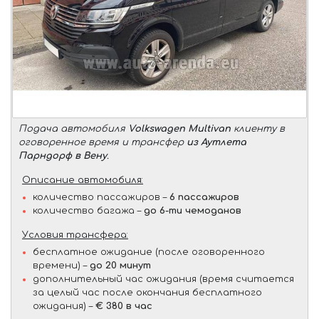
Подача автомобиля
Volkswagen Multivan
клиенту в
оговоренное время и трансфер
из Аутлета
Парндорф в Вену
.
Описание автомобиля:
количество пассажиров –
6 пассажиров
количество багажа –
до 6-ти чемоданов
Условия трансфера:
бесплатное ожидание (после оговоренного
времени) –
до 20 минут
дополнительный час ожидания (время считается
за целый час после окончания бесплатного
ожидания) –
€ 380 в час