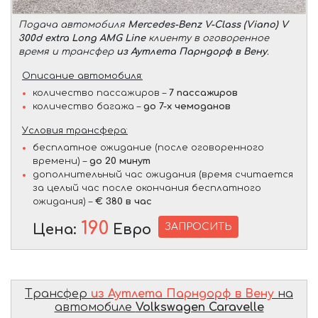
Подача автомобиля
Mercedes-Benz V-Class (Viano) V
300d extra Long AMG Line
клиенту в оговоренное
время и трансфер
из Аутлета Парндорф в Вену
.
Описание автомобиля:
количество пассажиров –
7 пассажиров
количество багажа –
до 7-х чемоданов
Условия трансфера:
бесплатное ожидание (после оговоренного
времени) –
до 20 минут
дополнительный час ожидания (время считается
за целый час после окончания бесплатного
ожидания) –
€ 380 в час
190
ЗАПРОСИТЬ
Цена:
Евро
Трансфер
из Аутлета Парндорф в Вену
на
автомобиле
Volkswagen Caravelle