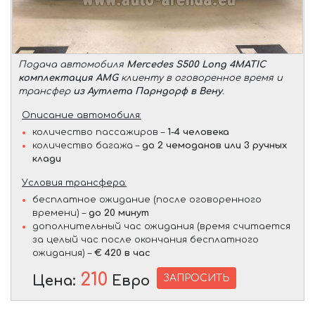
Подача автомобиля
Mercedes S500 Long 4MATIC
комплектация AMG
клиенту в оговоренное время и
трансфер
из Аутлета Парндорф в Вену
.
Описание автомобиля:
количество пассажиров –
1-4 человека
количество багажа –
до 2 чемоданов или 3 ручных
клади
Условия трансфера:
бесплатное ожидание (после оговоренного
времени) –
до 20 минут
дополнительный час ожидания (время считается
за целый час после окончания бесплатного
ожидания) –
€ 420 в час
210
ЗАПРОСИТЬ
Цена:
Евро