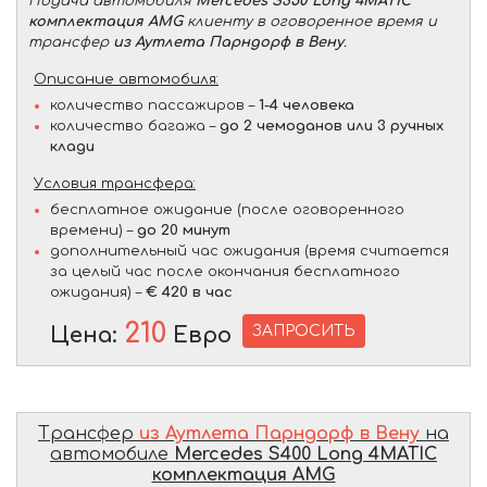
Подача автомобиля
Mercedes S350 Long 4MATIC
комплектация AMG
клиенту в оговоренное время и
трансфер
из Аутлета Парндорф в Вену
.
Описание автомобиля:
количество пассажиров –
1-4 человека
количество багажа –
до 2 чемоданов или 3 ручных
клади
Условия трансфера:
бесплатное ожидание (после оговоренного
времени) –
до 20 минут
дополнительный час ожидания (время считается
за целый час после окончания бесплатного
ожидания) –
€ 420 в час
210
ЗАПРОСИТЬ
Цена:
Евро
Трансфер
из Аутлета Парндорф в Вену
на
автомобиле
Mercedes S400 Long 4MATIC
комплектация AMG