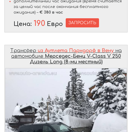
дополнительный час ожидания (время считается
за целый час после окончания бесплатного
ожидания) –
€ 380 в час
190
ЗАПРОСИТЬ
Цена:
Евро
Трансфер
из Аутлета Парндорф в Вену
на
автомобиле
Мерседес-Бенц V-Class V 250
Дизель Long (8-ми местный)