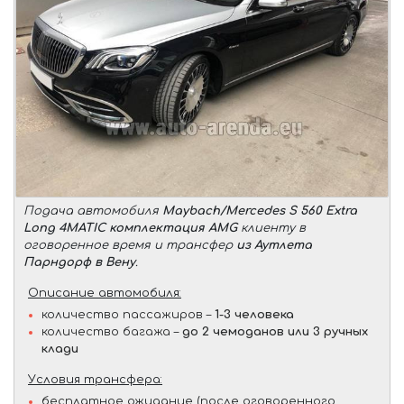
Подача автомобиля
Maybach/Mercedes S 560 Extra
Long 4MATIC комплектация AMG
клиенту в
оговоренное время и трансфер
из Аутлета
Парндорф в Вену
.
Описание автомобиля:
количество пассажиров –
1-3 человека
количество багажа –
до 2 чемоданов или 3 ручных
клади
Условия трансфера:
бесплатное ожидание (после оговоренного