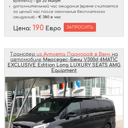
времени) –
до 20 минут
дополнительный час ожидания (время считается
за целый час после окончания бесплатного
ожидания) –
€ 380 в час
190
ЗАПРОСИТЬ
Цена:
Евро
Трансфер
из Аутлета Парндорф в Вену
на
автомобиле
Мерседес-Бенц V300d 4MATIC
EXCLUSIVE Edition Long LUXURY SEATS AMG
Equipment