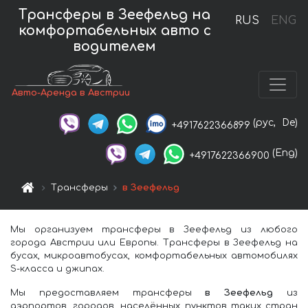
Трансферы в Зеефельд на
RUS
ENG
комфортабельных авто с
водителем
Авто-Аренда в Австрии
(рус,
De)
+4917622366899
(Eng)
+4917622366900
Трансферы
в Зеефельд
Мы организуем трансферы в Зеефельд из любого
города Австрии или Европы. Трансферы в Зеефельд на
бусах, микроавтобусах, комфортабельных автомобилях
S-класса и джипах.
Мы предоставляем трансферы
в Зеефельд
из
аэрпортов, городов, населённых пунктов таких стран