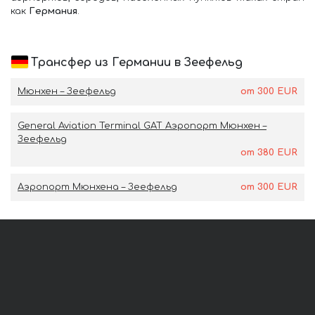
как
Германия
.
Трансфер из Германии в Зеефельд
Мюнхен – Зеефельд
от
300
EUR
General Aviation Terminal GAT Аэропорт Мюнхен –
Зеефельд
от
380
EUR
Аэропорт Мюнхена – Зеефельд
от
300
EUR