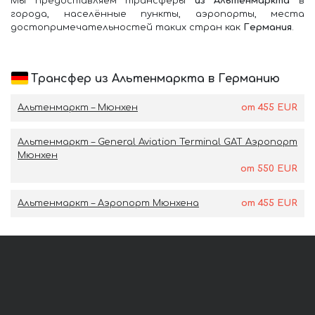
Мы предоставляем трансферы
из Альтенмаркта
в
города, населённые пункты, аэропорты, места
достопримечательностей таких стран как
Германия
.
Трансфер из Альтенмаркта в Германию
Альтенмаркт – Мюнхен
от 455 EUR
Альтенмаркт – General Aviation Terminal GAT Аэропорт
Мюнхен
от 550 EUR
Альтенмаркт – Аэропорт Мюнхена
от 455 EUR