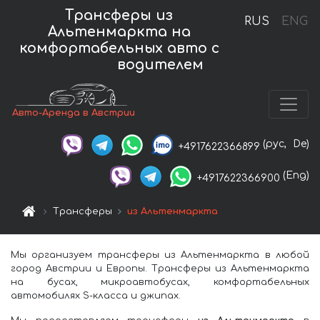
Трансферы из
RUS
ENG
Альтенмаркта на
комфортабельных авто с
водителем
Авто-Аренда в Австрии
(рус,
De)
+4917622366899
(Eng)
+4917622366900
Трансферы
из Альтенмаркта
Мы организуем трансферы из Альтенмаркта в любой
город Австрии и Европы. Трансферы из Альтенмаркта
на бусах, микроавтобусах, комфортабельных
автомобилях S-класса и джипах.