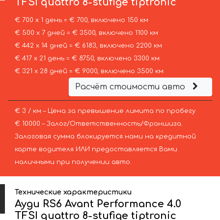
TFSI quattro 8-stufige tiptronic
€ 700 х 1 день = € 700, включено 150 км
€ 500 х 7 дней = € 3500, включено 1100 км
€ 442 х 14 дней = € 6183, включено 2200 км
€ 417 х 21 день = € 8750, включено 3300 км
€ 321 х 28 дней = € 9000, включено 3500 км
Расчёт стоимости авто
€ 3 / км – Цена за превышение лимита по пробегу
€ 10000 – Залог/Ответственность/Франшиза.
Залоговая сумма блокируется нами на кредитной
карте водителя ИЛИ предоставляется Вами
наличными при получении авто.
Технические характеристики
Ауди RS6 Avant Performance 4.0
TFSI quattro 8-stufige tiptronic