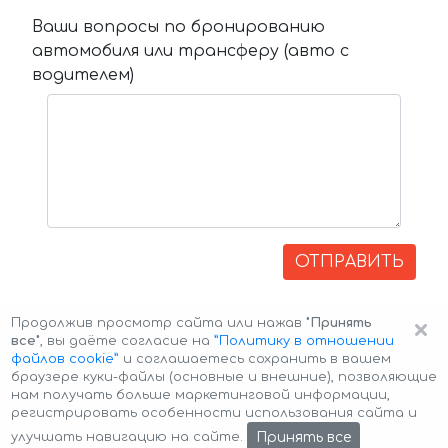
Ваши вопросы по бронированию
автомобиля или трансферу (авто с
водителем)
ОТПРАВИТЬ
×
Продолжив просмотр сайта или нажав
"Принять
все"
, вы даёте согласие на
”Политику в отношении
файлов cookie”
и соглашаетесь сохранить в вашем
браузере куки-файлы (основные и внешние), позволяющие
нам получать больше маркетинговой информации,
регистрировать особенности использования сайта и
Авторские права © 2026 Авто-Аренда
Cookie Policy
Принять все
улучшать навигацию на сайте.