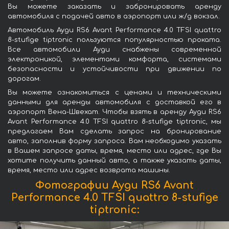
Вы можете заказать и забронировать аренду
автомобиля с подачей авто в аэропорт или ж/д вокзал.
Автомобиль Ауди RS6 Avant Performance 4.0 TFSI quattro
8-stufige tiptronic пользуются популярностью проката.
Все автомобили Ауди снабжены современной
электроникой, элементами комфорта, системами
безопасности и устойчивости при движении по
дорогам.
Вы можете ознакомиться с ценами и техническими
данными для аренды автомобиля с доставкой его в
аэропорт Вена-Швехат. Чтобы взять в аренду Ауди RS6
Avant Performance 4.0 TFSI quattro 8-stufige tiptronic, мы
предлагаем Вам сделать запрос на бронирование
авто, заполнив форму запроса. Вам необходимо указать
в Вашем запросе даты, время, место или адрес, где Вы
хотите получить данный авто, а также указать даты,
время, место или адрес возврата машины.
Фотографии Ауди RS6 Avant
Performance 4.0 TFSI quattro 8-stufige
tiptronic: