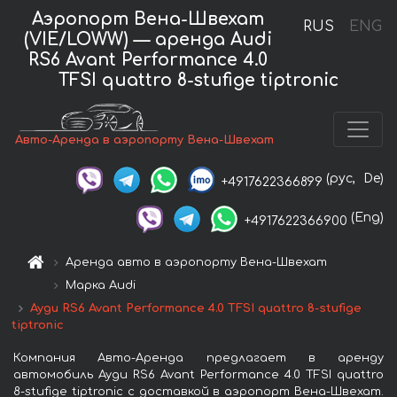
Аэропорт Вена-Швехат
RUS
ENG
(VIE/LOWW) — аренда Audi
RS6 Avant Performance 4.0
TFSI quattro 8-stufige tiptronic
Авто-Аренда в аэропорту Вена-Швехат
(рус,
De)
+4917622366899
(Eng)
+4917622366900
Аренда авто в аэропорту Вена-Швехат
Марка Audi
Ауди RS6 Avant Performance 4.0 TFSI quattro 8-stufige
tiptronic
Компания Авто-Аренда предлагает в аренду
автомобиль Ауди RS6 Avant Performance 4.0 TFSI quattro
8-stufige tiptronic с доставкой в аэропорт Вена-Швехат.