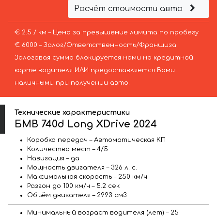
Расчёт стоимости авто
€ 2.5 / км – Цена за превышение лимита по пробегу
€ 6000 – Залог/Ответственность/Франшиза.
Залоговая сумма блокируется нами на кредитной
карте водителя ИЛИ предоставляется Вами
наличными при получении авто.
Технические характеристики
БМВ 740d Long XDrive 2024
Коробка передач – Автоматическая КП
Количество мест – 4/5
Навигация – да
Мощность двигателя – 326 л. с.
Максимальная скорость – 250 км/ч
Разгон до 100 км/ч – 5.2 сек
Объём двигателя – 2993 см3
Минимальный возраст водителя (лет) – 25