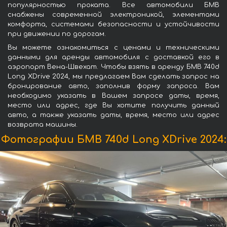
популярностью проката. Все автомобили БМВ
снабжены современной электроникой, элементами
комфорта, системами безопасности и устойчивости
при движении по дорогам.
Вы можете ознакомиться с ценами и техническими
данными для аренды автомобиля с доставкой его в
аэропорт Вена-Швехат. Чтобы взять в аренду БМВ 740d
Long XDrive 2024, мы предлагаем Вам сделать запрос на
бронирование авто, заполнив форму запроса. Вам
необходимо указать в Вашем запросе даты, время,
место или адрес, где Вы хотите получить данный
авто, а также указать даты, время, место или адрес
возврата машины.
Фотографии БМВ 740d Long XDrive 2024: