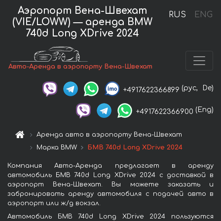
Аэропорт Вена-Швехат
RUS
ENG
(VIE/LOWW) — аренда BMW
740d Long XDrive 2024
Авто-Аренда в аэропорту Вена-Швехат
(рус,
De)
+4917622366899
(Eng)
+4917622366900
Аренда авто в аэропорту Вена-Швехат
Марка BMW
БМВ 740d Long XDrive 2024
Компания Авто-Аренда предлагает в аренду
автомобиль БМВ 740d Long XDrive 2024 с доставкой в
аэропорт Вена-Швехат. Вы можете заказать и
забронировать аренду автомобиля с подачей авто в
аэропорт или ж/д вокзал.
Автомобиль БМВ 740d Long XDrive 2024 пользуются