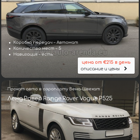
Коробка передач – Автомат
Количество мест – 5
Навигация – есть
цена от €215 в день
описание и цены
Прокат авто в аэропорту Вена-Швехат
Ленд Ровер Range Rover Vogue P525