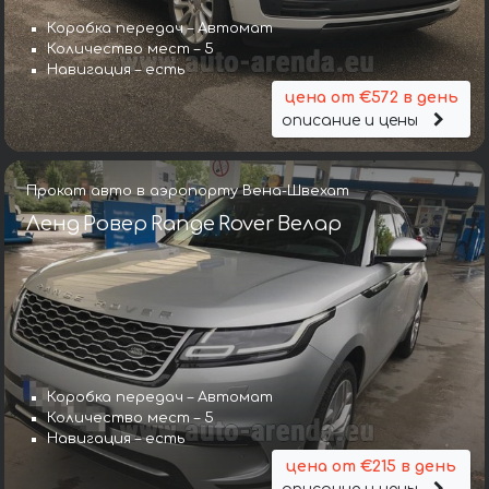
Коробка передач – Автомат
Количество мест – 5
Навигация – есть
цена от €572 в день
описание и цены
Прокат авто в аэропорту Вена-Швехат
Ленд Ровер Range Rover Велар
Коробка передач – Автомат
Количество мест – 5
Навигация – есть
цена от €215 в день