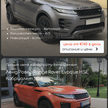
Коробка передач – Автомат
Количество мест – 4/5
Навигация – есть
цена от €140 в день
описание и цены
Прокат авто в аэропорту Вена-Швехат
Ленд Ровер Range Rover Evoque HSE
Кабриолет SD4