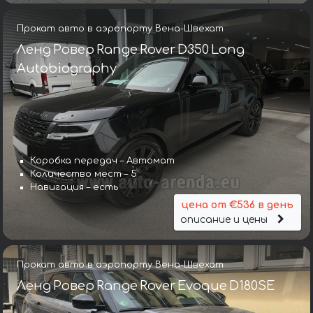
Прокат авто в аэропорту Вена-Швехат
Ленд Ровер Range Rover D350 Long
Autobiography
Коробка передач – Автомат
Количество мест – 5
Навигация – есть
цена от €536 в день
описание и цены
Прокат авто в аэропорту Вена-Швехат
Ленд Ровер Range Rover Evoque D180SE