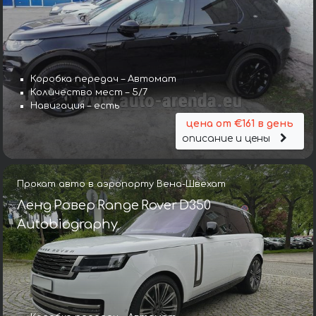
Коробка передач – Автомат
Количество мест – 5/7
Навигация – есть
цена от €161 в день
описание и цены
Прокат авто в аэропорту Вена-Швехат
Ленд Ровер Range Rover D350
Autobiography