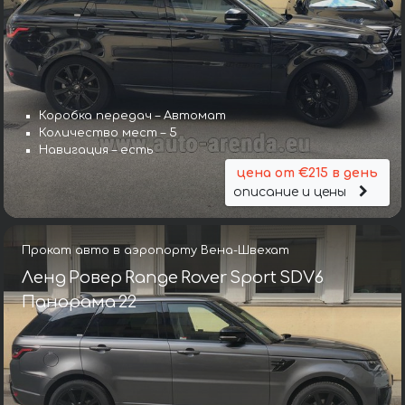
Коробка передач – Автомат
Количество мест – 5
Навигация – есть
цена от €215 в день
описание и цены
Прокат авто в аэропорту Вена-Швехат
Ленд Ровер Range Rover Sport SDV6
Панорама 22