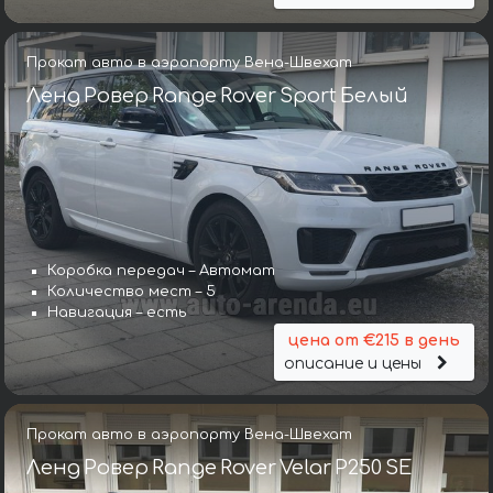
Прокат авто в аэропорту Вена-Швехат
Ленд Ровер Range Rover Sport Белый
Коробка передач – Автомат
Количество мест – 5
Навигация – есть
цена от €215 в день
описание и цены
Прокат авто в аэропорту Вена-Швехат
Ленд Ровер Range Rover Velar P250 SE