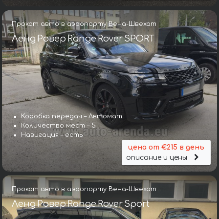
Прокат авто в аэропорту Вена-Швехат
Ленд Ровер Range Rover SPORT
Коробка передач – Автомат
Количество мест – 5
Навигация – есть
цена от €215 в день
описание и цены
Прокат авто в аэропорту Вена-Швехат
Ленд Ровер Range Rover Sport