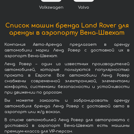
Volkswagen
Volvo
Список машин бренда Land Rover для
аренды в аэропорту Вена-Швехат
Компания Авто-Аренда предлагает в аренду
автомобили марки Ленд Ровер с доставкой их в
аэропорт Вена-Швехат.
Ленд Ровер – один из известных производителей
автомобилей, которые пользуются популярностью
проката в Европе. Все автомобили Ленд Ровер
снабжены современной электроникой, элементами
комфорта, системами безопасности и устойчивости
при движении по дорогам.
Вы можете заказать и забронировать аренду
автомобиля бренда Ленд Ровер с доставкой авто в
аэропорт или ж/д вокзал.
В списке автомобилей Ленд Ровер для автопроката с
доставкой в аэропорт Вена-Швехат есть машины
премиум-класса для VIP-персон.