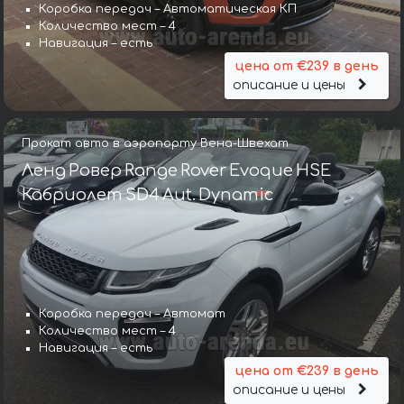
Коробка передач – Автоматическая КП
Количество мест – 4
Навигация – есть
цена от €239 в день
описание и цены
Прокат авто в аэропорту Вена-Швехат
Ленд Ровер Range Rover Evoque HSE
Кабриолет SD4 Aut. Dynamic
Коробка передач – Автомат
Количество мест – 4
Навигация – есть
цена от €239 в день
описание и цены