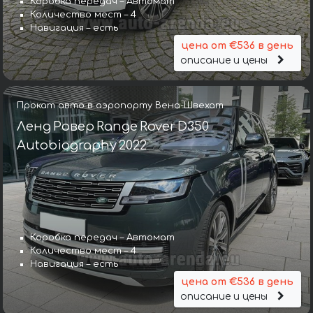
Коробка передач – Автомат
Количество мест – 4
Навигация – есть
цена от €536 в день
описание и цены
Прокат авто в аэропорту Вена-Швехат
Ленд Ровер Range Rover D350
Autobiography 2022
Коробка передач – Автомат
Количество мест – 4
Навигация – есть
цена от €536 в день
описание и цены