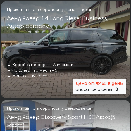
Прокат авто в аэропорту Вена-Швехат
Ленд Ровер 4.4 Long Diesel Business
Autobiography
Коробка передач – Автомат
Количество мест – 5
Навигация – есть
цена от €465 в день
описание и цены
Прокат авто в аэропорту Вена-Швехат
Ленд Ровер Discovery Sport HSE Люкс (5
мест)