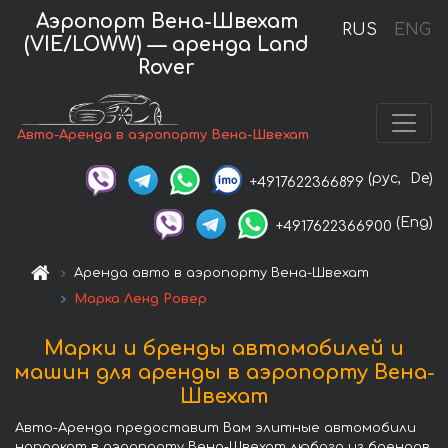
Аэропорт Вена-Швехат
RUS
ENG
(VIE/LOWW) — аренда Land
Rover
Авто-Аренда в аэропорту Вена-Швехат
(рус,
De)
+4917622366899
(Eng)
+4917622366900
Аренда авто в аэропорту Вена-Швехат
Марка Ленд Ровер
Марки и бренды автомобилей и
машин для аренды в аэропорту Вена-
Швехат
Авто-Аренда предоставит Вам элитные автомобили
напрокат в аэропорту Вена-Швехат любого из брендов.