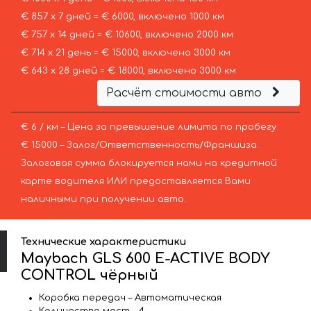
€ 857 х 7 дней = € 6000, включено 1000 км
€ 757 х 14 дней = € 10600, включено 2000 км
€ 714 х 21 день = € 15000, включено 3000 км
€ 643 х 28 дней = € 18000, включено 3000 км
Расчёт стоимости авто
€ 6 / км – Цена за превышение лимита по пробегу
€ 15000 – Залог/Ответственность/Франшиза.
Залоговая сумма блокируется нами на кредитной
карте водителя ИЛИ предоставляется Вами
наличными при получении авто.
Технические характеристики
Maybach GLS 600 E-ACTIVE BODY
CONTROL чёрный
Коробка передач – Автоматическая
Количество мест – 4