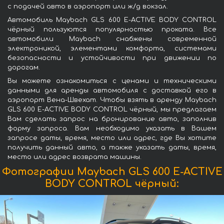
с подачей авто в аэропорт или ж/д вокзал.
Автомобиль Maybach GLS 600 E-ACTIVE BODY CONTROL
чёрный пользуются популярностью проката. Все
автомобили Maybach снабжены современной
электроникой, элементами комфорта, системами
безопасности и устойчивости при движении по
дорогам.
Вы можете ознакомиться с ценами и техническими
данными для аренды автомобиля с доставкой его в
аэропорт Вена-Швехат. Чтобы взять в аренду Maybach
GLS 600 E-ACTIVE BODY CONTROL чёрный, мы предлагаем
Вам сделать запрос на бронирование авто, заполнив
форму запроса. Вам необходимо указать в Вашем
запросе даты, время, место или адрес, где Вы хотите
получить данный авто, а также указать даты, время,
место или адрес возврата машины.
Фотографии Maybach GLS 600 E-ACTIVE
BODY CONTROL чёрный: