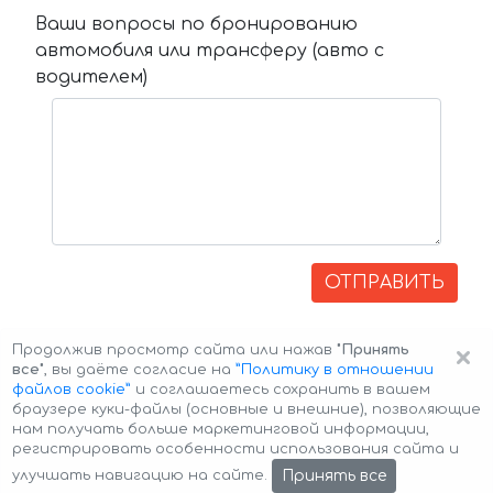
Ваши вопросы по бронированию
автомобиля или трансферу (авто с
водителем)
ОТПРАВИТЬ
×
Продолжив просмотр сайта или нажав
"Принять
все"
, вы даёте согласие на
”Политику в отношении
файлов cookie”
и соглашаетесь сохранить в вашем
браузере куки-файлы (основные и внешние), позволяющие
нам получать больше маркетинговой информации,
регистрировать особенности использования сайта и
Авторские права © 2026 Авто-Аренда
Cookie Policy
Принять все
улучшать навигацию на сайте.