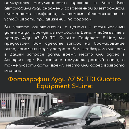
пользуются популярностью проката в Вене. Все
автомобили Ауди снабжены современной электроникой,
элементами комфорта, системами безопасности и
устойчивости при движении по дорогам.
Вы можете ознакомиться с ценами и техническими
данными для аренды автомобиля в Вене. Чтобы взять в
аренду Ауди A7 50 TDI Quattro Equipment S-Line, мы
предлагаем Вам сделать запрос на бронирование
авто, заполнив форму запроса. Вам необходимо указать
в Вашем запросе даты, время, место или адрес в
Австрии, где Вы хотите получить данный авто, а
также указать даты, время, место или адрес возврата
машины.
Фотографии Ауди A7 50 TDI Quattro
Equipment S-Line: