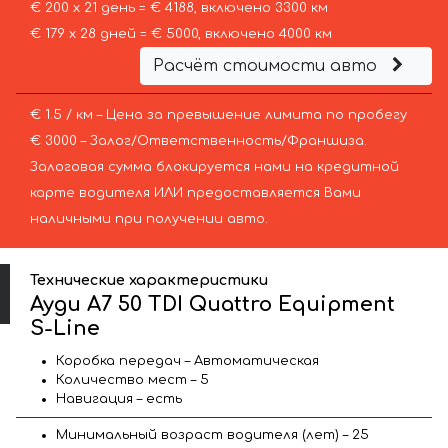
€ 200 х 21 день = € 4188, включено 3300 км
€ 179 х 28 дней = € 5000, включено 4000 км
Расчёт стоимости авто
€ 1.5 / км – Цена за превышение лимита по пробегу
€ 3000 – Залог/Ответственность/Франшиза.
Залоговая сумма блокируется нами на кредитной
карте водителя ИЛИ предоставляется Вами
наличными при получении авто.
Технические характеристики
Ауди A7 50 TDI Quattro Equipment
S-Line
Коробка передач – Автоматическая
Количество мест – 5
Навигация – есть
Минимальный возраст водителя (лет) – 25