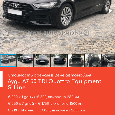
Стоимость аренды в Вене автомобиля
Ауди
A7 50 TDI Quattro Equipment
S-Line
€ 300 х 1 день = € 300, включено 250 км
€ 250 х 7 дней = € 1750, включено 1500 км
€ 218 х 14 дней = € 3050, включено 2500 км