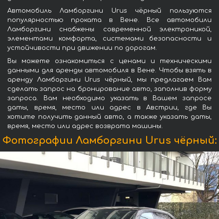
Автомобиль Ламборгини Urus чёрный пользуются
популярностью проката в Вене. Все автомобили
Ламборгини снабжены современной электроникой,
элементами комфорта, системами безопасности и
устойчивости при движении по дорогам.
Вы можете ознакомиться с ценами и техническими
данными для аренды автомобиля в Вене. Чтобы взять в
аренду Ламборгини Urus чёрный, мы предлагаем Вам
сделать запрос на бронирование авто, заполнив форму
запроса. Вам необходимо указать в Вашем запросе
даты, время, место или адрес в Австрии, где Вы
хотите получить данный авто, а также указать даты,
время, место или адрес возврата машины.
Фотографии Ламборгини Urus чёрный: