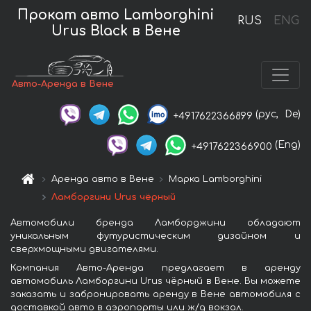
Прокат авто Lamborghini
RUS
ENG
Urus Black в Вене
Авто-Аренда в Вене
(рус,
De)
+4917622366899
(Eng)
+4917622366900
Аренда авто в Вене
Марка Lamborghini
Ламборгини Urus чёрный
Автомобили бренда Ламборджини обладают
уникальным футуристическим дизайном и
сверхмощными двигателями.
Компания Авто-Аренда предлагает в аренду
автомобиль Ламборгини Urus чёрный в Вене. Вы можете
заказать и забронировать аренду в Вене автомобиля с
доставкой авто в аэропорты или ж/д вокзал.