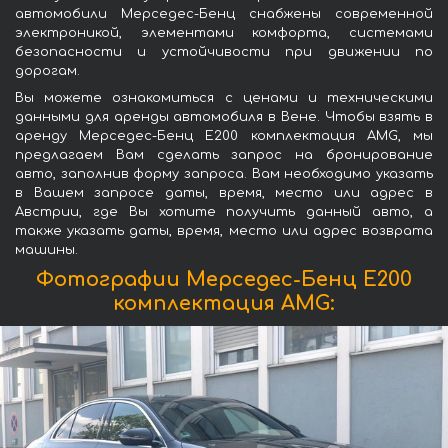
автомобили Мерседес-Бенц снабжены современной
электроникой, элементами комфорта, системами
безопасности и устойчивости при движении по
дорогам.
Вы можете ознакомиться с ценами и техническими
данными для аренды автомобиля в Вене. Чтобы взять в
аренду Мерседес-Бенц Е200 комплектация AMG, мы
предлагаем Вам сделать запрос на бронирование
авто, заполнив форму запроса. Вам необходимо указать
в Вашем запросе даты, время, место или адрес в
Австрии, где Вы хотите получить данный авто, а
также указать даты, время, место или адрес возврата
машины.
Фотографии Мерседес-Бенц Е200
комплектация AMG: