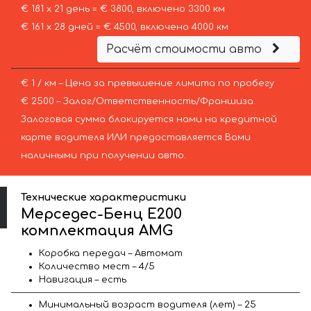
€ 181 х 21 день = € 3800, включено 3300 км
€ 161 х 28 дней = € 4500, включено 4000 км
Расчёт стоимости авто
€ 1 / км – Цена за превышение лимита по пробегу
€ 2500 – Залог/Ответственность/Франшиза.
Залоговая сумма блокируется нами на кредитной
карте водителя ИЛИ предоставляется Вами
наличными при получении авто.
Технические характеристики
Мерседес-Бенц Е200
комплектация AMG
Коробка передач – Автомат
Количество мест – 4/5
Навигация – есть
Минимальный возраст водителя (лет) – 25