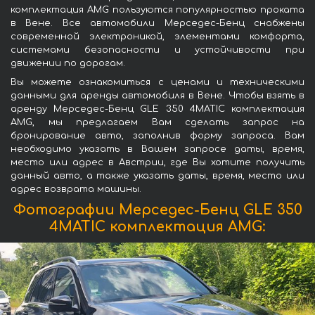
комплектация AMG пользуются популярностью проката
в Вене. Все автомобили Мерседес-Бенц снабжены
современной электроникой, элементами комфорта,
системами безопасности и устойчивости при
движении по дорогам.
Вы можете ознакомиться с ценами и техническими
данными для аренды автомобиля в Вене. Чтобы взять в
аренду Мерседес-Бенц GLE 350 4MATIC комплектация
AMG, мы предлагаем Вам сделать запрос на
бронирование авто, заполнив форму запроса. Вам
необходимо указать в Вашем запросе даты, время,
место или адрес в Австрии, где Вы хотите получить
данный авто, а также указать даты, время, место или
адрес возврата машины.
Фотографии Мерседес-Бенц GLE 350
4MATIC комплектация AMG: