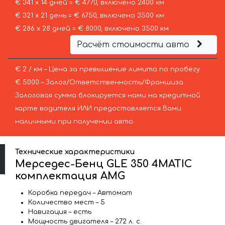
€ 341 х 14 дней = € 4770, включено 2400 км
€ 321 х 21 день = € 6750, включено 3500 км
€ 286 х 28 дней = € 8000, включено 3500 км
Расчёт стоимости авто
€ 2 / км – Цена за превышение лимита по пробегу
€ 5000 – Залог/Ответственность/Франшиза.
Залоговая сумма блокируется нами на кредитной
карте водителя ИЛИ предоставляется Вами
наличными при получении авто.
Технические характеристики
Мерседес-Бенц GLE 350 4MATIC
комплектация AMG
Коробка передач – Автомат
Количество мест – 5
Навигация – есть
Мощность двигателя – 272 л. с.