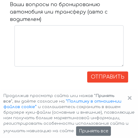
Ваши вопросы по бронированию
автомобиля или трансферу (авто с
водителем)
ОТПРАВИТЬ
×
Продолжив просмотр сайта или нажав
"Принять
все"
, вы даёте согласие на
”Политику в отношении
файлов cookie”
и соглашаетесь сохранить в вашем
браузере куки-файлы (основные и внешние), позволяющие
нам получать больше маркетинговой информации,
регистрировать особенности использования сайта и
Авторские права © 2026 Авто-Аренда
Cookie Policy
Принять все
улучшать навигацию на сайте.