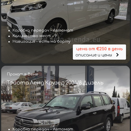
Коробка передач – Автомат
Количество мест – 9
Навигация – есть на борту
цена от €250 в день
описание и цены
Прокат в Вене
Тойота Ленд Крузер 200 V8 Дизель
Коробка передач – Автомат