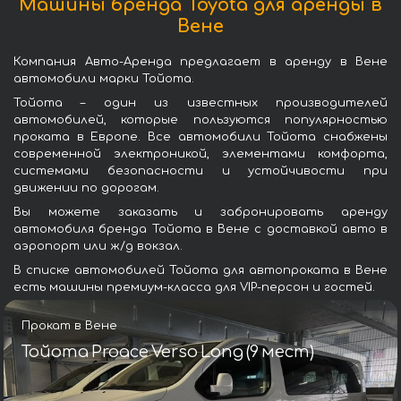
Машины бренда Toyota для аренды в
Вене
Компания Авто-Аренда предлагает в аренду в Вене
автомобили марки Тойота.
Тойота – один из известных производителей
автомобилей, которые пользуются популярностью
проката в Европе. Все автомобили Тойота снабжены
современной электроникой, элементами комфорта,
системами безопасности и устойчивости при
движении по дорогам.
Вы можете заказать и забронировать аренду
автомобиля бренда Тойота в Вене с доставкой авто в
аэропорт или ж/д вокзал.
В списке автомобилей Тойота для автопроката в Вене
есть машины премиум-класса для VIP-персон и гостей.
Прокат в Вене
Тойота Proace Verso Long (9 мест)