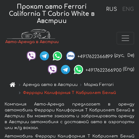
Прокат авто Ferrari
RUS
ENG
California T Cabrio White в
Австрии
Авто-Аренда в Австрии
(рус,
De)
+4917622366899
(Eng)
+4917622366900
Аренда авто в Австрии
Марка Ferrari
Феррари Калифорния Т Кабриолет Белый
Компания Авто-Аренда предлагает в аренду
автомобиль Феррари Калифорния Т Кабриолет Белый в
Австрии. Вы можете заказать и забронировать аренду
в Австрии автомобиля с доставкой авто в аэропорты
или ж/д вокзал.
Автомобиль Феррари Калифорния Т Кабриолет Белый