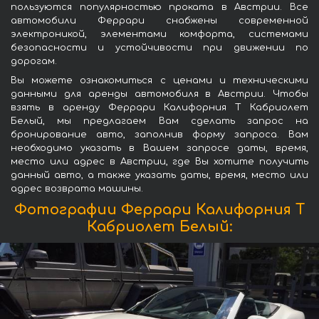
пользуются популярностью проката в Австрии. Все
автомобили Феррари снабжены современной
электроникой, элементами комфорта, системами
безопасности и устойчивости при движении по
дорогам.
Вы можете ознакомиться с ценами и техническими
данными для аренды автомобиля в Австрии. Чтобы
взять в аренду Феррари Калифорния Т Кабриолет
Белый, мы предлагаем Вам сделать запрос на
бронирование авто, заполнив форму запроса. Вам
необходимо указать в Вашем запросе даты, время,
место или адрес в Австрии, где Вы хотите получить
данный авто, а также указать даты, время, место или
адрес возврата машины.
Фотографии Феррари Калифорния Т
Кабриолет Белый: