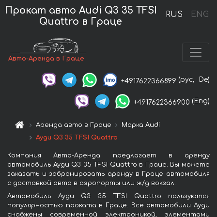
Прокат авто Audi Q3 35 TFSI
RUS
ENG
Quattro в Граце
Авто-Аренда в Граце
(рус,
De)
+4917622366899
(Eng)
+4917622366900
Аренда авто в Граце
Марка Audi
Ауди Q3 35 TFSI Quattro
Компания Авто-Аренда предлагает в аренду
автомобиль Ауди Q3 35 TFSI Quattro в Граце. Вы можете
заказать и забронировать аренду в Граце автомобиля
с доставкой авто в аэропорты или ж/д вокзал.
Автомобиль Ауди Q3 35 TFSI Quattro пользуются
популярностью проката в Граце. Все автомобили Ауди
снабжены современной электроникой, элементами