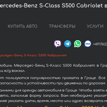
cedes-Benz S-Class S500 Cabriolet 
КУПИТЬ АВТО
ТРАНСФЕРЫ
УСЛУГИ
+491762
рседес-Бенц S-Класс S500 Кабриолет
обиль Мерседес-Бенц S-Класс S500 Кабриолет в Гра
 ж/д вокзал.
ет пользуются популярностью проката в Граце. Все
зопасности и устойчивости при движении по дорогам.
анными для аренды автомобиля в Граце. Чтобы взять 
вто, заполнив форму запроса. Вам необходимо указат
акже указать даты, время, место или адрес возврата 