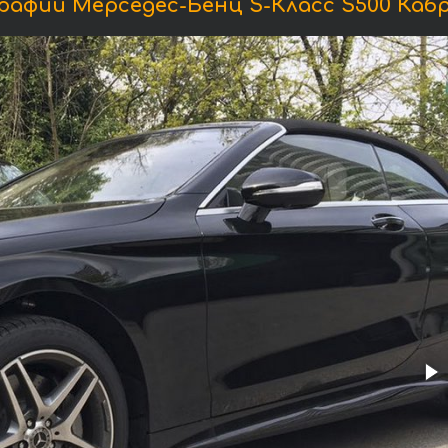
афии Мерседес-Бенц S-Класс S500 Каб