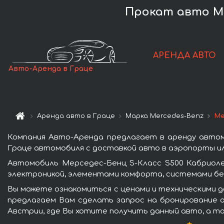
Прокат авто Mer
АРЕНДА АВТО
Авто-Аренда в Граце
Аренда авто в Граце
Марка Mercedes-Benz
Ме
Компания Авто-Аренда предлагает в аренду автом
Граце автомобиля с доставкой авто в аэропорты или
Автомобиль Мерседес-Бенц S-Класс S500 Кабриол
электроникой, элементами комфорта, системами бе
Вы можете ознакомиться с ценами и техническими д
предлагаем Вам сделать запрос на бронирование а
Австрии, где Вы хотите получить данный авто, а т