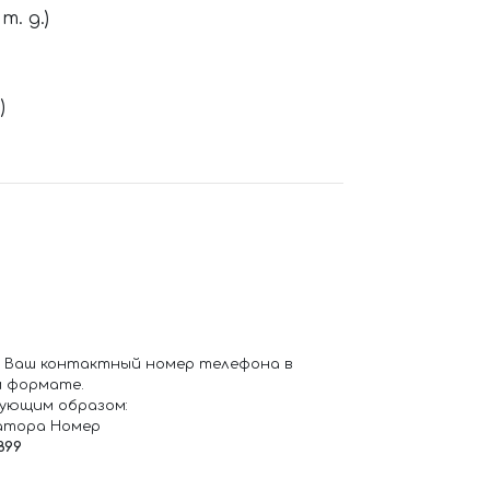
. д.)
)
 Ваш контактный номер телефона в
 формате.
ующим образом:
атора Номер
899