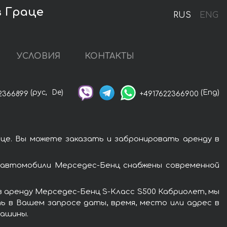
в Граце
RUS
ENG
УСЛОВИЯ
КОНТАКТЫ
(рус,
De)
(Eng)
2366899
+4917622366900
це. Вы можете заказать и забронировать аренду в
 автомобили Мерседес-Бенц снабжены современной
в аренду Мерседес-Бенц S-Класс S500 Кабриолет, мы
ь в Вашем запросе даты, время, место или адрес в
машины.