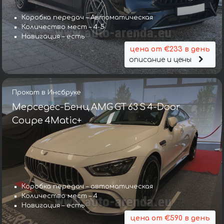
Коробка передач – Автоматическая
Количество мест – 4-5
Навигация – есть
цена от €233 в день
описание и цены
Прокат в Инсбруке
Мерседес-Бенц AMG GT 63 S 4-Door
Coupe 4Matic+
Коробка передач – автоматическая
Количество мест – 4
Навигация – есть
цена от €590 в день