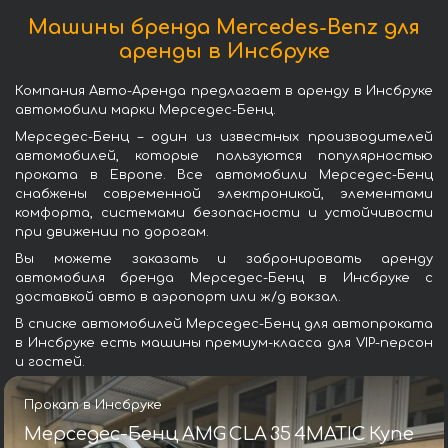
Машины бренда Mercedes-Benz для
аренды в Инсбруке
Компания Авто-Аренда предлагает в аренду в Инсбруке
автомобили марки Мерседес-Бенц.
Мерседес-Бенц – один из известных производителей
автомобилей, которые пользуются популярностью
проката в Европе. Все автомобили Мерседес-Бенц
снабжены современной электроникой, элементами
комфорта, системами безопасности и устойчивости
при движении по дорогам.
Вы можете заказать и забронировать аренду
автомобиля бренда Мерседес-Бенц в Инсбруке с
доставкой авто в аэропорт или ж/д вокзал.
В списке автомобилей Мерседес-Бенц для автопроката
в Инсбруке есть машины премиум-класса для VIP-персон
и гостей.
Прокат в Инсбруке
Мерседес-Бенц AMG CLA 35 4MATIC Купе