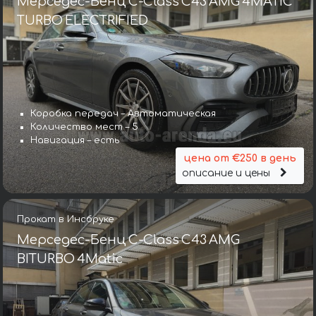
Мерседес-Бенц C-Class C43 AMG 4MATIC
TURBO ELECTRIFIED
Коробка передач – Автоматическая
Количество мест – 5
Навигация – есть
цена от €250 в день
описание и цены
Прокат в Инсбруке
Мерседес-Бенц C-Class C43 AMG
BITURBO 4Matic