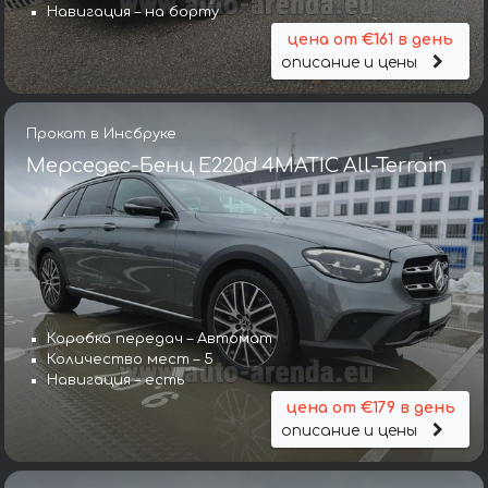
Навигация – на борту
цена от €161 в день
описание и цены
Прокат в Инсбруке
Мерседес-Бенц E220d 4MATIC All-Terrain
Коробка передач – Автомат
Количество мест – 5
Навигация – есть
цена от €179 в день
описание и цены