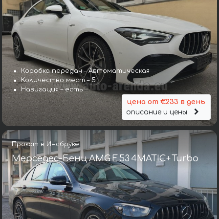
Коробка передач – Автоматическая
Количество мест – 5
Навигация – есть
цена от €233 в день
описание и цены
Прокат в Инсбруке
Мерседес-Бенц AMG E 53 4MATIC+ Turbo