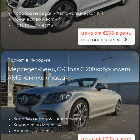
Коробка передач – Автоматическая КП
Количество мест – 4
Навигация – есть
цена от €233 в день
описание и цены
Прокат в Инсбруке
Мерседес-Бенц C-Class C 200 кабриолет
AMG комплектация
Коробка передач – Аватомат
Количество мест – 4
Навигация – есть
цена от €233 в день