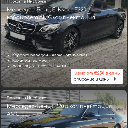
Прокат в Инсбруке
Мерседес-Бенц E-Класс E220d
кабриолет AMG комплектация
Коробка передач – Автоматическая
Количество мест – 4
Навигация – есть в наличии
цена от €250 в день
описание и цены
Прокат в Инсбруке
Мерседес-Бенц E220 d комплектация
AMG