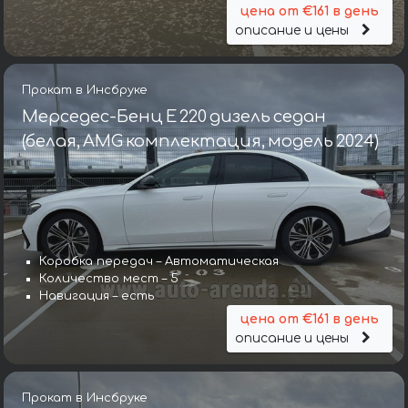
цена от €161 в день
описание и цены
Прокат в Инсбруке
Мерседес-Бенц E 220 дизель седан
(белая, AMG комплектация, модель 2024)
Коробка передач – Автоматическая
Количество мест – 5
Навигация – есть
цена от €161 в день
описание и цены
Прокат в Инсбруке