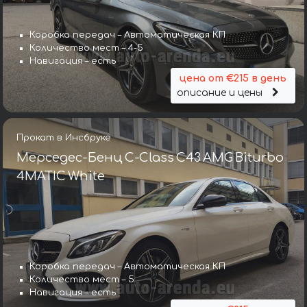
Коробка передач – Автоматическая КП
Количество мест – 4-5
Навигация – есть
цена от €215 в день
описание и цены
Прокат в Инсбруке
Мерседес-Бенц C-Class C43 AMG Biturbo
4MATIC White
Коробка передач – Автоматическая КП
Количество мест – 5
Навигация – есть