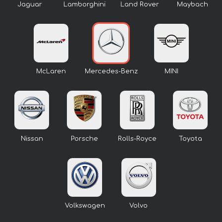
Jaguar
Lamborghini
Land Rover
Maybach
McLaren
Mercedes-Benz
MINI
Nissan
Porsche
Rolls-Royce
Toyota
Volkswagen
Volvo