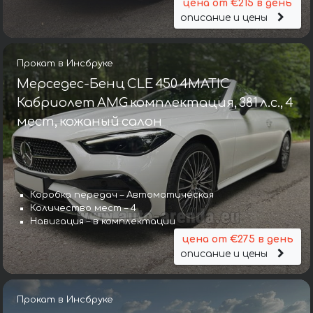
цена от €215 в день
описание и цены
Прокат в Инсбруке
Мерседес-Бенц CLE 450 4MATIC
Кабриолет AMG комплектация, 381 л.с., 4
мест, кожаный салон
Коробка передач – Автоматическая
Количество мест – 4
Навигация – в комплектации
цена от €275 в день
описание и цены
Прокат в Инсбруке