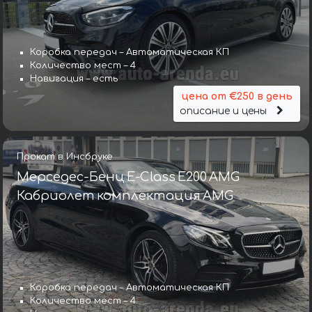
Коробка передач – Автоматическая КП
Количество мест – 4
Навигация – есть
цена от €250 в день
описание и цены
Прокат в Инсбруке
Мерседес-Бенц E-Class E200 AMG
Кабриолет комплектация AMG
Коробка передач – Автоматическая КП
Количество мест – 4