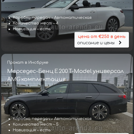
Коробка передач – Автоматическая
Количество мест – 4
Навигация – есть
цена от €250 в день
описание и цены
Прокат в Инсбруке
Мерседес-Бенц E 200 T-Model универсал
AMG комплектация
Коробка передач – Автоматическая
Количество мест – 5
Навигация – есть