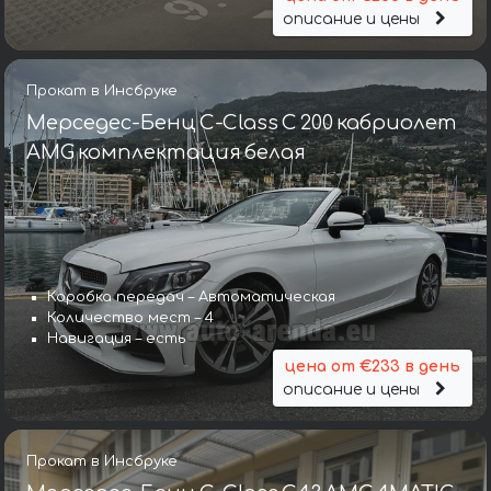
описание и цены
Прокат в Инсбруке
Мерседес-Бенц C-Class C 200 кабриолет
AMG комплектация белая
Коробка передач – Автоматическая
Количество мест – 4
Навигация – есть
цена от €233 в день
описание и цены
Прокат в Инсбруке