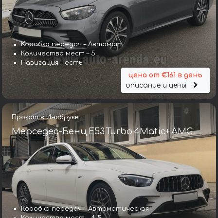
Коробка передач – Автомат
Количество мест – 5
Навигация – есть
цена от €161 в день
описание и цены
Прокат в Инсбруке
Мерседес-Бенц E53 Turbo 4Matic+ AMG
Коробка передач – Автоматическая