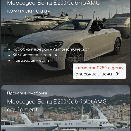
Мерседес-Бенц E 200 Cabrio AMG
комплектация
Коробка передач – Автоматическая
Количество мест – 4
Навигация – есть
цена от €250 в день
описание и цены
Прокат в Инсбруке
Мерседес-Бенц E 200 Cabriolet AMG
equipment