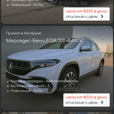
Количество мест – 4-5
Навигация – есть
цена от €233 в день
описание и цены
Прокат в Инсбруке
Мерседес-Бенц EQA 300 4MATIC
Коробка передач – Автоматическая
Количество мест – 5
Навигация – есть
цена от €233 в день
описание и цены