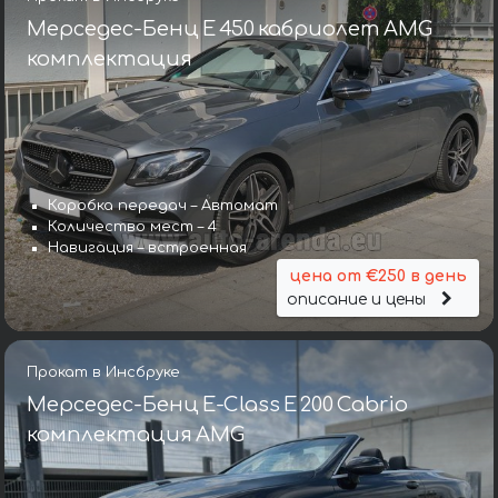
Мерседес-Бенц E 450 кабриолет AMG
комплектация
Коробка передач – Автомат
Количество мест – 4
Навигация – встроенная
цена от €250 в день
описание и цены
Прокат в Инсбруке
Мерседес-Бенц E-Class E 200 Cabrio
комплектация AMG