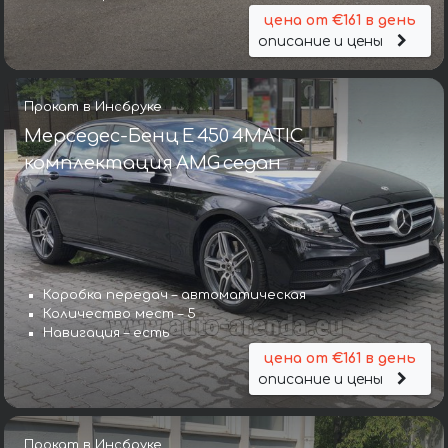
цена от €161 в день
описание и цены
Прокат в Инсбруке
Мерседес-Бенц E 450 4MATIC
комплектация AMG седан
Коробка передач – автоматическая
Количество мест – 5
Навигация – есть
цена от €161 в день
описание и цены
Прокат в Инсбруке