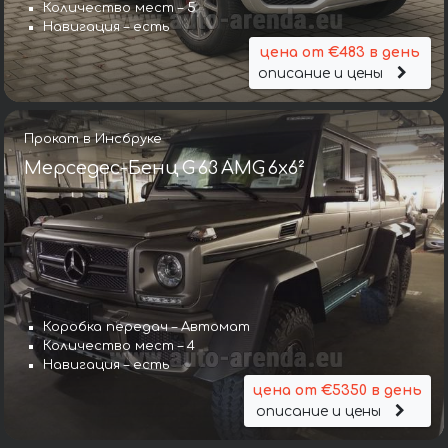
Количество мест – 5
Навигация – есть
цена от €483 в день
описание и цены
Прокат в Инсбруке
Мерседес-Бенц G 63 AMG 6x6²
Коробка передач – Автомат
Количество мест – 4
Навигация – есть
цена от €5350 в день
описание и цены