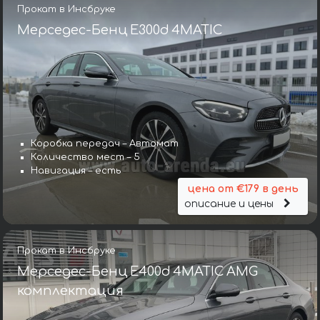
Прокат в Инсбруке
Мерседес-Бенц E300d 4MATIC
Коробка передач – Автомат
Количество мест – 5
Навигация – есть
цена от €179 в день
описание и цены
Прокат в Инсбруке
Мерседес-Бенц E400d 4MATIC AMG
комплектация