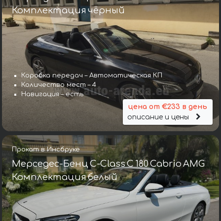
Комплектация чёрный
Коробка передач – Автоматическая КП
Количество мест – 4
Навигация – есть
цена от €233 в день
описание и цены
Прокат в Инсбруке
Мерседес-Бенц C-Class C 180 Cabrio AMG
Комплектация белый