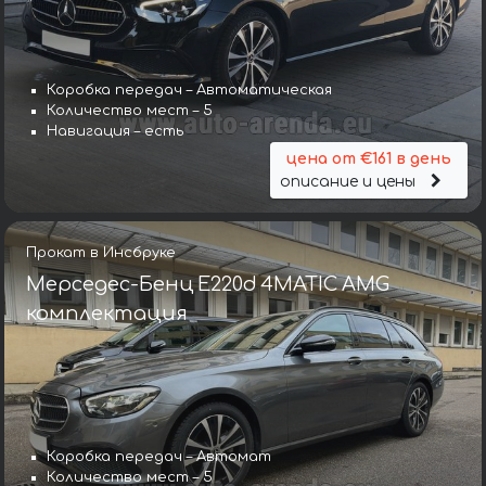
Коробка передач – Автоматическая
Количество мест – 5
Навигация – есть
цена от €161 в день
описание и цены
Прокат в Инсбруке
Мерседес-Бенц E220d 4MATIC AMG
комплектация
Коробка передач – Автомат
Количество мест – 5