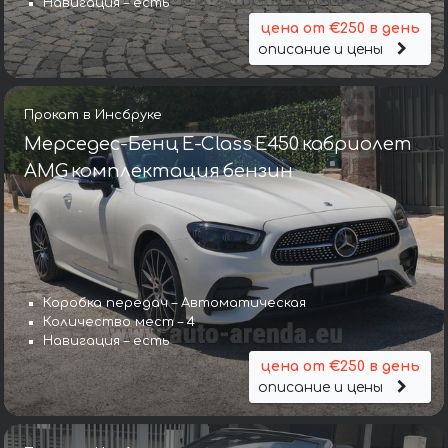
Навигация – есть
цена от €250 в день
описание и цены
Прокат в Инсбруке
Мерседес-Бенц E-Class E450 кабриолет
AMG комплектация бензин
Коробка передач – Автоматическая
Количество мест – 4
Навигация – есть
цена от €250 в день
описание и цены