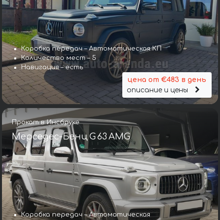
Коробка передач – Автоматическая КП
Количество мест – 5
Навигация – есть
цена от €483 в день
описание и цены
Прокат в Инсбруке
Мерседес-Бенц G 63 AMG
Коробка передач – Автоматическая