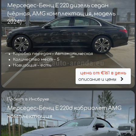
Мерседес-Бенц E 220 дизель седан
(чёрная, AMG комплектация, модель
2024)
Коробка передач – Автоматическая
Количество мест – 5
Навигация – есть
цена от €161 в день
описание и цены
Прокат в Инсбруке
Мерседес-Бенц E 220d кабриолет AMG
комплектация