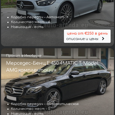
Коробка передач – Автомат
Количество мест – 4
Навигация – есть
цена от €250 в день
описание и цены
Прокат в Инсбруке
Мерседес-Бенц E 450 4MATIC T-Model
AMG комплектация
Коробка передач – автоматическая
Количество мест – 5
Навигация – есть