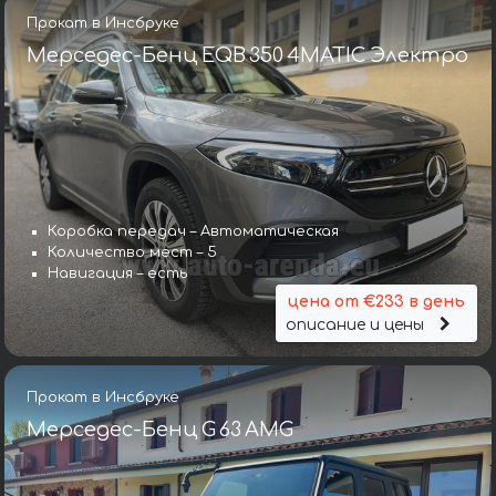
Прокат в Инсбруке
Мерседес-Бенц EQB 350 4MATIC Электро
Коробка передач – Автоматическая
Количество мест – 5
Навигация – есть
цена от €233 в день
описание и цены
Прокат в Инсбруке
Мерседес-Бенц G 63 AMG