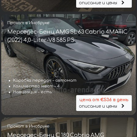
описание и цены
Прокат в Инсбруке
Мерседес-Бенц AMG SL 63 Cabrio 4MATIC
(2022) 4,0-Liter-V8 585 PS
Коробка передач – автомат
Количество мест – 4
Навигация – есть
цена от €536 в день
описание и цены
Прокат в Инсбруке
Мерседес-Бенц C 180 Cabrio AMG