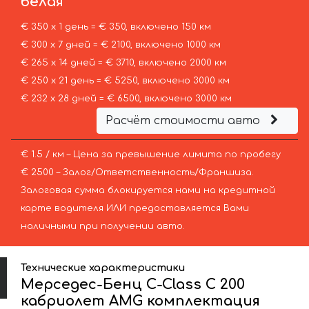
белая
€ 350 х 1 день = € 350, включено 150 км
€ 300 х 7 дней = € 2100, включено 1000 км
€ 265 х 14 дней = € 3710, включено 2000 км
€ 250 х 21 день = € 5250, включено 3000 км
€ 232 х 28 дней = € 6500, включено 3000 км
Расчёт стоимости авто
€ 1.5 / км – Цена за превышение лимита по пробегу
€ 2500 – Залог/Ответственность/Франшиза.
Залоговая сумма блокируется нами на кредитной
карте водителя ИЛИ предоставляется Вами
наличными при получении авто.
Технические характеристики
Мерседес-Бенц C-Class C 200
кабриолет AMG комплектация