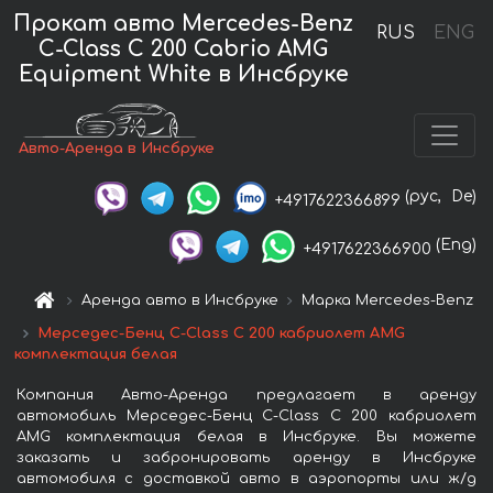
Прокат авто Mercedes-Benz
RUS
ENG
C-Class C 200 Cabrio AMG
Equipment White в Инсбруке
Авто-Аренда в Инсбруке
(рус,
De)
+4917622366899
(Eng)
+4917622366900
Аренда авто в Инсбруке
Марка Mercedes-Benz
Мерседес-Бенц C-Class C 200 кабриолет AMG
комплектация белая
Компания Авто-Аренда предлагает в аренду
автомобиль Мерседес-Бенц C-Class C 200 кабриолет
AMG комплектация белая в Инсбруке. Вы можете
заказать и забронировать аренду в Инсбруке
автомобиля с доставкой авто в аэропорты или ж/д