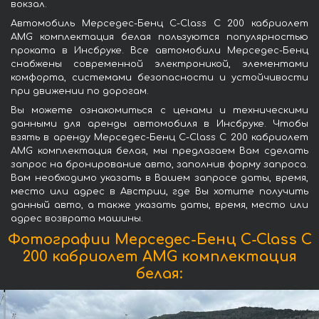
вокзал.
Автомобиль Мерседес-Бенц C-Class C 200 кабриолет
AMG комплектация белая пользуются популярностью
проката в Инсбруке. Все автомобили Мерседес-Бенц
снабжены современной электроникой, элементами
комфорта, системами безопасности и устойчивости
при движении по дорогам.
Вы можете ознакомиться с ценами и техническими
данными для аренды автомобиля в Инсбруке. Чтобы
взять в аренду Мерседес-Бенц C-Class C 200 кабриолет
AMG комплектация белая, мы предлагаем Вам сделать
запрос на бронирование авто, заполнив форму запроса.
Вам необходимо указать в Вашем запросе даты, время,
место или адрес в Австрии, где Вы хотите получить
данный авто, а также указать даты, время, место или
адрес возврата машины.
Фотографии Мерседес-Бенц C-Class C
200 кабриолет AMG комплектация
белая: