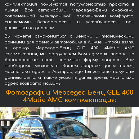
комплектация пользуются популярностью проката в
Линце. Все автомобили Мерседес-Бенц снабжены
современной электроникой, элементами комфорта,
системами безопасности и устойчивости при
движении по дорогам.
Вы можете ознакомиться с ценами и техническими
данными для аренды автомобиля в Линце. Чтобы взять
в аренду Мерседес-Бенц GLE 400 4Matic AMG
комплектация, мы предлагаем Вам сделать запрос на
бронирование авто, заполнив форму запроса. Вам
необходимо указать в Вашем запросе даты, время,
место или адрес в Австрии, где Вы хотите получить
данный авто, а также указать даты, время, место или
адрес возврата машины.
Фотографии Мерседес-Бенц GLE 400
4Matic AMG комплектация: