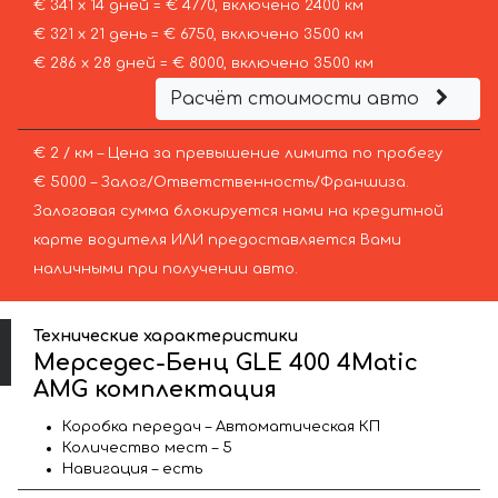
€ 341 х 14 дней = € 4770, включено 2400 км
€ 321 х 21 день = € 6750, включено 3500 км
€ 286 х 28 дней = € 8000, включено 3500 км
Расчёт стоимости авто
€ 2 / км – Цена за превышение лимита по пробегу
€ 5000 – Залог/Ответственность/Франшиза.
Залоговая сумма блокируется нами на кредитной
карте водителя ИЛИ предоставляется Вами
наличными при получении авто.
Технические характеристики
Мерседес-Бенц GLE 400 4Matic
AMG комплектация
Коробка передач – Автоматическая КП
Количество мест – 5
Навигация – есть