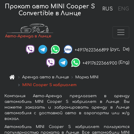
Прокат авто MINI Cooper S
RUS
ENG
Convertible в Линце
Авто-Аренда в Линце
(рус,
De)
+4917622366899
(Eng)
+4917622366900
Аренда авто в Линце
Марка MINI
MINI Cooper S кабриолет
Компания Авто-Аренда предлагает в аренду
автомобиль MINI Cooper S кабриолет в Линце. Вы
можете заказать и забронировать аренду в Линце
автомобиля с доставкой авто в аэропорты или ж/д
вокзал.
Автомобиль MINI Cooper S кабриолет пользуются
популярностью проката в Линце. Все автомобили MINI