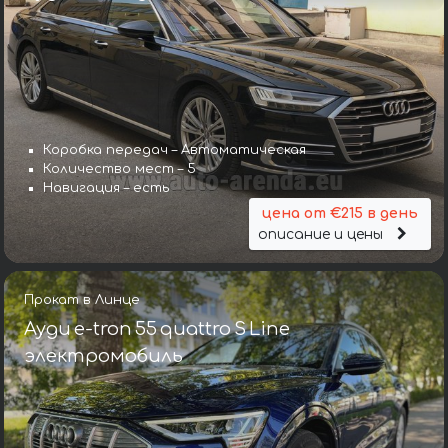
Коробка передач – Автоматическая
Количество мест – 5
Навигация – есть
цена от €215 в день
описание и цены
Прокат в Линце
Ауди e-tron 55 quattro S Line
электромобиль