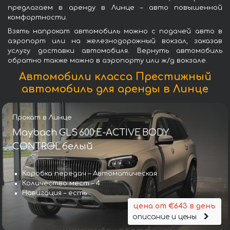
предлагаем в аренду в Линце – авто повышенной
комфортности.
Взять напрокат автомобиль можно с подачей авто в
аэропорт или на железнодорожный вокзал, заказав
услугу доставки автомобиля. Вернуть автомобиль
обратно также можно в аэропорту или ж/д вокзале.
Автомобили класса Престижный
автомобиль для аренды в Линце
Прокат в Линце
Maybach GLS 600 E-ACTIVE BODY
CONTROL белый
Коробка передач – Автоматическая
Количество мест – 4
Навигация – есть
цена от €643 в день
описание и цены