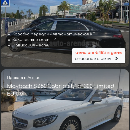
Коробка передач – Автоматическая КП
Количество мест – 4
Навигация – есть
цена от €483 в день
описание и цены
Прокат в Линце
Maybach S 650 Cabriolet, 1 of 300 Limited
Edition