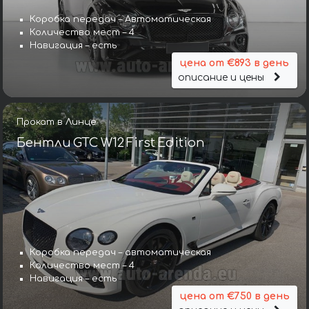
Коробка передач – Автоматическая
Количество мест – 4
Навигация – есть
цена от €893 в день
описание и цены
Прокат в Линце
Бентли GTC W12 First Edition
Коробка передач – автоматическая
Количество мест – 4
Навигация – есть
цена от €750 в день