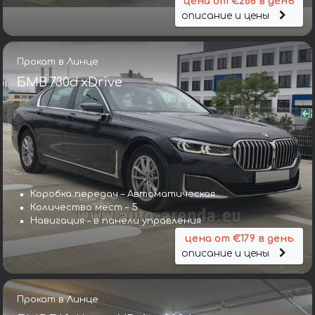
цена от €268 в день
описание и цены
Прокат в Линце
БМВ 730d xDrive
Коробка передач – Автоматическая
Количество мест – 5
Навигация – в панели управления
цена от €179 в день
описание и цены
Прокат в Линце