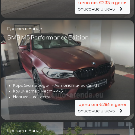
цена от €233 в день
описание и цены
Прокат в Линце
БМВ M5 Performance Edition
Коробка передач – Автоматическая КП
Количество мест – 4-5
Навигация – есть
цена от €286 в день
описание и цены
Прокат в Линце