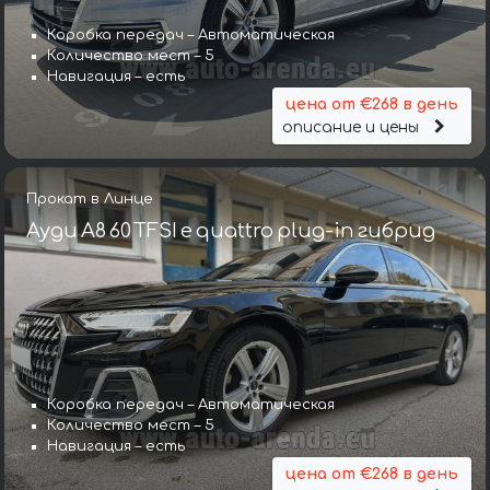
Коробка передач – Автоматическая
Количество мест – 5
Навигация – есть
цена от €268 в день
описание и цены
Прокат в Линце
Ауди A8 60 TFSI e quattro plug-in гибрид
Коробка передач – Автоматическая
Количество мест – 5
Навигация – есть
цена от €268 в день