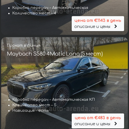
Коробка передач – Автоматическая
Количество мест – 4
цена от €1143 в день
описание и цены
Прокат в Линце
Maybach S580 4Matic Lang (5 мест)
Коробка передач – Автоматическая КП
Количество мест – 5
Навигация – есть
цена от €483 в день
описание и цены