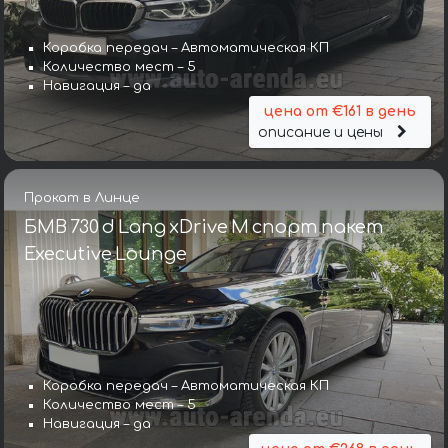
Коробка передач – Автоматическая КП
Количество мест – 5
Навигация – да
цена от €161 в день
описание и цены
Прокат в Линце
БМВ 730 d Lang xDrive M спорт пакет
Executive Lounge
Коробка передач – Автоматическая КП
Количество мест – 5
Навигация – да