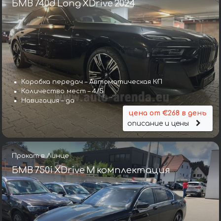
БМВ 740d Long XDrive 2024
Коробка передач – Автоматическая КП
Количество мест – 4/5
Навигация – да
цена от €268 в день
описание и цены
Прокат в Линце
БМВ 750i XDrive M комплектация