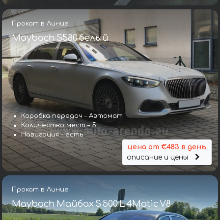
Прокат в Линце
Maybach S580 белый
Коробка передач – Автомат
Количество мест – 5
Навигация – есть
цена от €483 в день
описание и цены
Прокат в Линце
Maybach Майбах S 500 L 4Matic V8