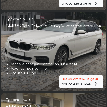
описание и цены
Прокат в Линце
БМВ 520d xDrive Touring M комплектация
Коробка передач – Автоматическая КП
Количество мест – 5
Навигация – да
цена от €161 в день
описание и цены
Прокат в Линце
БМВ 540i M