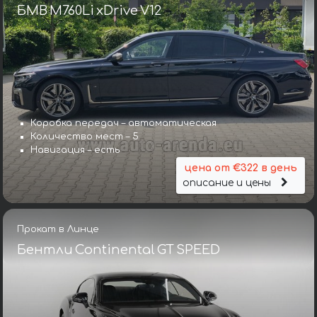
БМВ M760Li xDrive V12
Коробка передач – автоматическая
Количество мест – 5
Навигация – есть
цена от €322 в день
описание и цены
Прокат в Линце
Бентли Continental GT SPEED