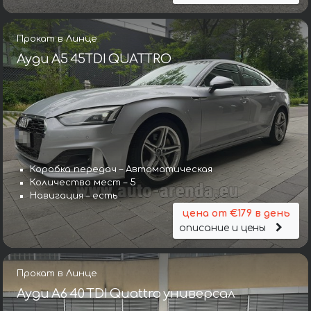
Прокат в Линце
Ауди A5 45TDI QUATTRO
Коробка передач – Автоматическая
Количество мест – 5
Навигация – есть
цена от €179 в день
описание и цены
Прокат в Линце
Ауди A6 40 TDI Quattro универсал