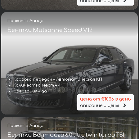
описание и цены
Прокат в Линце
Бентли Mulsanne Speed V12
Коробка передач – Автоматическая КП
Количество мест – 4
Навигация – да
цена от €1036 в день
описание и цены
Прокат в Линце
Бентли Бентайга 6.0 litre twin turbo TSI