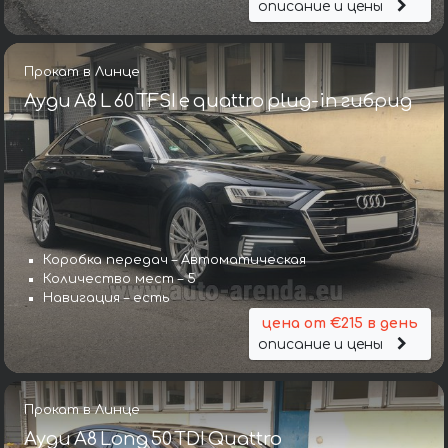
описание и цены
Прокат в Линце
Ауди A8 L 60 TFSI e quattro plug-in гибрид
Коробка передач – Автоматическая
Количество мест – 5
Навигация – есть
цена от €215 в день
описание и цены
Прокат в Линце
Ауди A8 Long 50 TDI Quattro