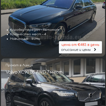
Коробка передач – Автомат
Количество мест – 4
Навигация – есть
цена от €483 в день
описание и цены
Прокат в Линце
Volvo XC90 B5 AWD 7 мест