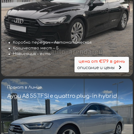
Коробка передач – Автоматическая
Количество мест – 5
Навигация – есть
цена от €179 в день
описание и цены
Прокат в Линце
Ауди A8 55 TFSI e quattro plug-in hybrid