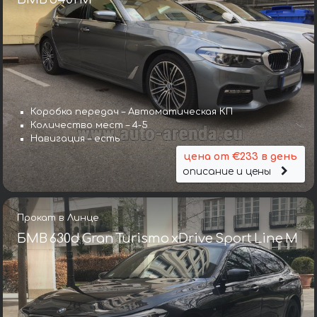
Коробка передач – Автоматическая КП
Количество мест – 4-5
Навигация – есть
цена от €233 в день
описание и цены
Прокат в Линце
БМВ 630d Gran Turismo xDrive Sport Line М