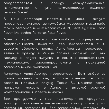
предоставляем в аренду четырёхместные,
пятиместные и купе комплектации элитных
автомобилей.
В наш автопарк престижных машин входят
представительские автомобили мирового масштаба
таких автомобильных марок как Audi, Bentley, BMW, Land
Rover, Mercedes, Porsche, Rolls Royce.
Аренда престижного автомобиля подчёркивает
обеспеченность клиента, его благосостояние и
уровень обеспеченности. Авто-Аренда предлагает
взять в аренду в Линце “самые модные” машины
последних годов выпуска, с самыми современными
техническими характеристиками с последней
автомобильной электроникой.
Автопарк Авто-Аренда предоставит Вам выбор из
самых мощных машин, которые имеют скорость
разгона несколько секунд. Также Вы можете взять
напрокат машину в Линце с высокой оценкой
комфортности и престижности.
Все арендуемые у нас транспортные средства,
проходят постоянных технический осмотр и контроль
состояния автомобиля. Все автомобили, которые мы