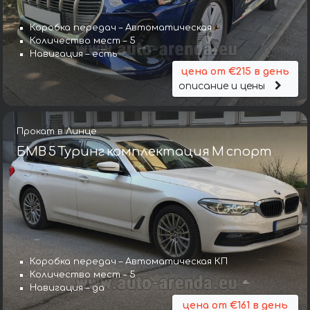
Коробка передач – Автоматическая
Количество мест – 5
Навигация – есть
цена от €215 в день
описание и цены
Прокат в Линце
БМВ 5 Туринг комплектация М спорт
Коробка передач – Автоматическая КП
Количество мест – 5
Навигация – да
цена от €161 в день