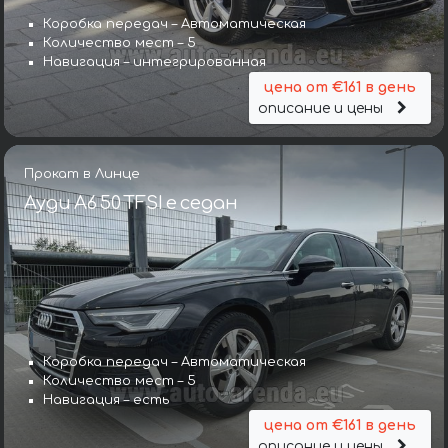
Коробка передач – Автоматическая
Количество мест – 5
Навигация – интегрированная
цена от €161 в день
описание и цены
Прокат в Линце
Ауди A6 50 TFSI e седан
Коробка передач – Автоматическая
Количество мест – 5
Навигация – есть
цена от €161 в день
описание и цены