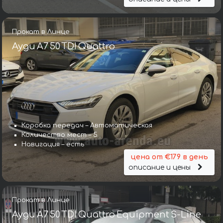
Прокат в Линце
Ауди A7 50 TDI Quattro
Коробка передач – Автоматическая
Количество мест – 5
Навигация – есть
цена от €179 в день
описание и цены
Прокат в Линце
Ауди A7 50 TDI Quattro Equipment S-Line