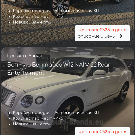
Коробка передач – Автоматическая КП
Количество мест – 4-5
Навигация – есть
цена от €625 в день
описание и цены
Прокат в Линце
Бентли Бентайга W12 NAIM 22 Rear-
Enterteiment
Коробка передач – Автоматическая КП
Коробка передач – Автомат
Количество мест – 4/5
Количество мест – 5
Навигация – есть
Навигация – есть
цена от €625 в день
цена от €643 в день