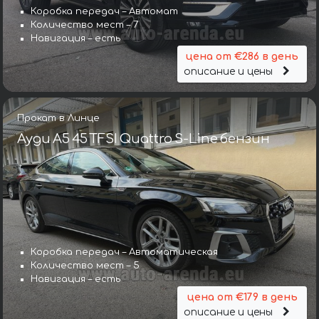
Коробка передач – Автомат
Количество мест – 7
Навигация – есть
цена от €286 в день
описание и цены
Прокат в Линце
Ауди A5 45 TFSI Quattro S-Line бензин
Коробка передач – Автоматическая
Количество мест – 5
Навигация – есть
цена от €179 в день
описание и цены