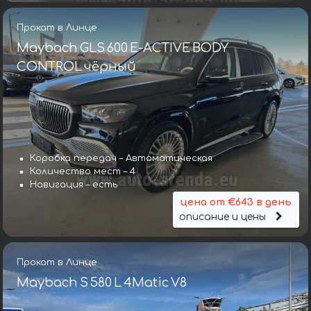
Прокат в Линце
Maybach GLS 600 E-ACTIVE BODY
CONTROL чёрный
Коробка передач – Автоматическая
Количество мест – 4
Навигация – есть
цена от €643 в день
описание и цены
Прокат в Линце
Maybach S 580 L 4Matic V8