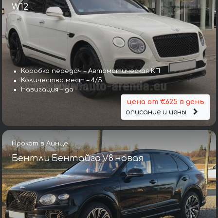
W12
Коробка передач – Автоматическая КП
Количество мест – 4/5
Навигация – да
цена от €625 в день
описание и цены
Прокат в Линце
Бентли Бентайга V8 новая