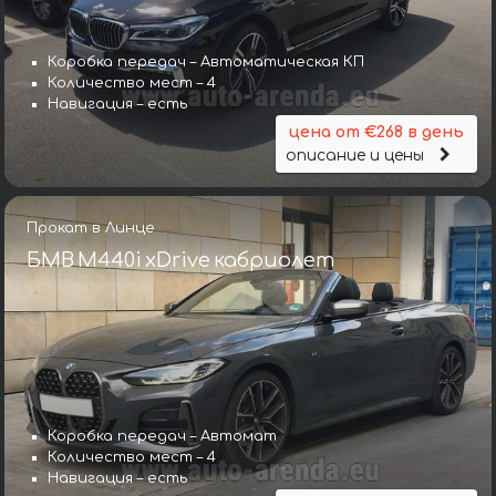
Коробка передач – Автоматическая КП
Количество мест – 4
Навигация – есть
цена от €268 в день
описание и цены
Прокат в Линце
БМВ M440i xDrive кабриолет
Коробка передач – Автомат
Количество мест – 4
Навигация – есть